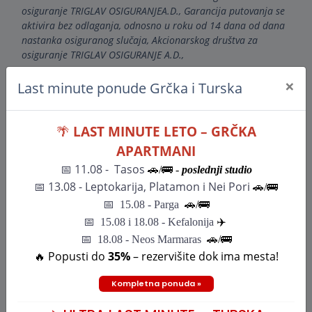
osiguranje TRIGLAV OSIGURANJEA.D., Garancija putovanja se
aktivira bez odlaganja, odnosno u roku od 14 dana od dana
nastanka osiguranog slučaja, Akcionarskog društva za
osiguranje TRIGLAV OSIGURANJE A.D.,
×
(Putnik svoja prava za naknadu štete ostvaruje na osnovu
Last minute ponude Grčka i Turska
pravosnanžne i izvršne sudske presude, odnosno, odluke
Arbitražnog suda ili drugog vansudskog rešenja potrošačkog
🌴
LAST MINUTE LETO – GRČKA
spora, u skladu sa ovim Opštim uslovima i Opštim uslovima
YUTE.)
APARTMANI
📅 11.08 - Tasos
🚗/🚌 -
poslednji studio
📅
13.08 - Leptokarija, Platamon i Nei Pori
🚗/🚌
📅
15.08 - Parga
🚗/
🚌
📅
15.08 i 18.08 - Kefalonija
✈️
DESTINACIJE
📅 18.08 - Neos Marmaras
🚗/🚌
🔥 Popusti do
35%
– rezervišite dok ima mesta!
Letovanje
Uskrs i dan rada
Kompletna ponuda »
Wellness & spa
Daleke destinacije