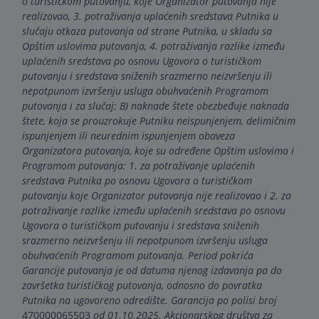
o turističkom putovanju, koje Organizator putovanja nije
realizovao, 3. potraživanja uplaćenih sredstava Putnika u
slučaju otkaza putovanja od strane Putnika, u skladu sa
Opštim uslovima putovanja, 4. potraživanja razlike između
uplaćenih sredstava po osnovu Ugovora o turističkom
putovanju i sredstava sniženih srazmerno neizvršenju ili
nepotpunom izvršenju usluga obuhvaćenih Programom
putovanja i za slučaj; B) naknade štete obezbeđuje naknada
štete, koja se prouzrokuje Putniku neispunjenjem, delimičnim
ispunjenjem ili neurednim ispunjenjem obaveza
Organizatora putovanja, koje su određene Opštim uslovima i
Programom putovanja: 1. za potraživanje uplaćenih
sredstava Putnika po osnovu Ugovora o turističkom
putovanju koje Organizator putovanja nije realizovao i 2. za
potraživanje razlike između uplaćenih sredstava po osnovu
Ugovora o turističkom putovanju i sredstava sniženih
srazmerno neizvršenju ili nepotpunom izvršenju usluga
obuhvaćenih Programom putovanja. Period pokrića
Garancije putovanja je od datuma njenog izdavanja pa do
završetka turističkog putovanja, odnosno do povratka
Putnika na ugovoreno odredište. Garancija po polisi broj
470000065503
od 01.10.2025. Akcionarskog društva za