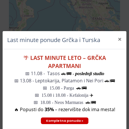
×
Last minute ponude Grčka i Turska
Leaflet
| ©
OpenStreetMap
contributors
🌴
LAST MINUTE LETO – GRČKA
APARTMANI
Pozovite za informacije
📅 11.08 - Tasos
🚗/🚌 -
poslednji studio
📅
13.08 - Leptokarija, Platamon i Nei Pori
🚗/🚌
📅
15.08 - Parga
🚗/
🚌
SLIČNI HOTELI
📅
15.08 i 18.08 - Kefalonija
✈️
📅 18.08 - Neos Marmaras
🚗/🚌
🔥 Popusti do
35%
– rezervišite dok ima mesta!
Hotel Blue Paradise
Kompletna ponuda »
0€
od
-