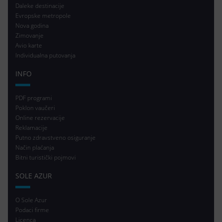
Daleke destinacije
Evropske metropole
Nova godina
Zimovanje
Avio karte
Individualna putovanja
INFO
PDF programi
Poklon vaučeri
Online rezervacije
Reklamacije
Putno zdravstveno osiguranje
Način plaćanja
Bitni turistički pojmovi
SOLE AZUR
O Sole Azur
Podaci firme
Licenca