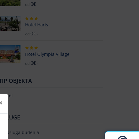
0€
od
-
Hotel Haris
0€
od
-
Hotel Olympia Village
0€
od
-
TIP OBJEKTA
Hotel
×
USLUGE
Usluga buđenja