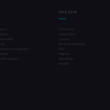
SOLE AZUR
grami
O Sole Azur
aučeri
Podaci firme
ezervacije
Licenca
cije
Garancija putovanja
dravstveno osiguranje
OUP
aćanja
Nagrade
istički pojmovi
Zaposlenje
Kontakt