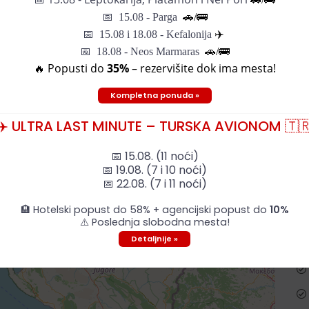
📅
15.08 - Parga
🚗/
🚌
📅
15.08 i 18.08 - Kefalonija
✈️
📅 18.08 - Neos Marmaras
🚗/🚌
🔥 Popusti do
35%
– rezervišite dok ima mesta!
Kompletna ponuda »
✈️ ULTRA LAST MINUTE – TURSKA AVIONOM 🇹
📅 15.08. (11 noći)
📅 19.08. (7 i 10 noći)
📅 22.08. (7 i 11 noći)
🏨 Hotelski popust do 58% + agencijski popust do
10%
⚠️ Poslednja slobodna mesta!
Detaljnije »