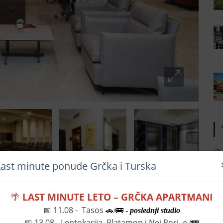
Last minute ponude Grčka i Turska
🌴
LAST MINUTE LETO – GRČKA APARTMANI
📅 11.08 - Tasos
🚗/🚌 -
poslednji studio
📅
13.08 - Leptokarija, Platamon i Nei Pori
🚗/🚌