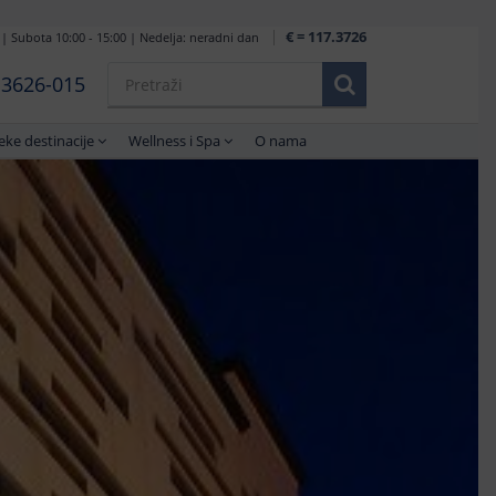
€ = 117.3726
 | Subota 10:00 - 15:00 | Nedelja: neradni dan
1 3626-015
eke destinacije
Wellness i Spa
O nama