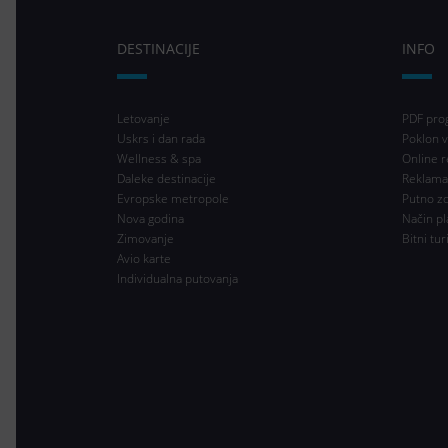
DESTINACIJE
INFO
Letovanje
PDF pro
Uskrs i dan rada
Poklon v
Wellness & spa
Online r
Daleke destinacije
Reklama
Evropske metropole
Putno z
Nova godina
Način pl
Zimovanje
Bitni tur
Avio karte
Individualna putovanja