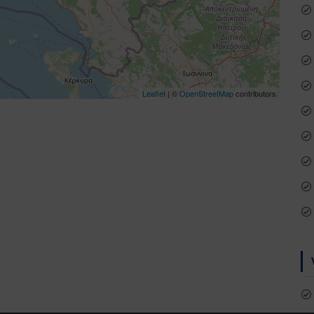
Leaflet
| ©
OpenStreetMap
contributors