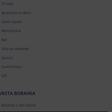
TV sala
Igraonica za decu
Salon lepote
Menjačnica
Bar
Sala za sastanke
Jacuzzi
Suvenirnica
Lift
VRSTA BORAVKA
Noćenje s doručkom