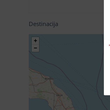
Destinacija
+
−