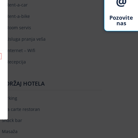
@
Rent-a-car
Rent-a-bike
Pozovite
nas
Room servis
Usluga pranja veša
Internet – Wifi

Recepcija
SADRŽAJ HOTELA
Parking
A la carte restoran
Snack bar
Masaža