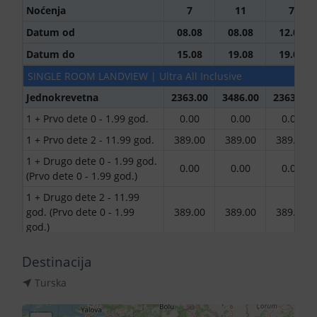
Noćenja
7
11
7
Datum od
08.08
08.08
12.08
Datum do
15.08
19.08
19.08
SINGLE ROOM LANDVIEW | Ultra All Inclusive
Jednokrevetna
2363.00
3486.00
2363.00
1 + Prvo dete 0 - 1.99 god.
0.00
0.00
0.00
1 + Prvo dete 2 - 11.99 god.
389.00
389.00
389.00
1 + Drugo dete 0 - 1.99 god.
0.00
0.00
0.00
(Prvo dete 0 - 1.99 god.)
1 + Drugo dete 2 - 11.99
god. (Prvo dete 0 - 1.99
389.00
389.00
389.00
god.)
1 + Drugo dete 2 - 11.99
Destinacija
god. (Prvo dete 2 - 11.99
742.00
960.00
742.00
god.)
Turska
SINGLE ROOM SEA VIEW | Ultra All Inclusive