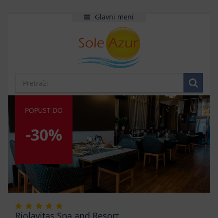
Glavni meni
POPUST DO
-30%
Riolavitas Spa and Resort