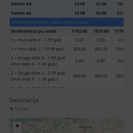
Datum od
12.08
12.08
15.08
Datum do
19.08
22.08
22.08
STANDARD ROOM | Ultra All Inclusive
Dvokrevetna po osobi
1182.00
1519.00
1178.00
2 + Prvo dete 0 - 1.99 god.
0.00
0.00
0.00
2 + Prvo dete 2 - 10.99 god.
389.00
389.00
389.00
2 + Drugo dete 0 - 1.99 god.
0.00
0.00
0.00
(Prvo dete 0 - 1.99 god.)
2 + Drugo dete 2 - 2.99 god.
389.00
389.00
389.00
(Prvo dete 0 - 1.99 god.)
2 + Drugo dete 2 - 2.99 god.
389.00
389.00
389.00
(Prvo dete 2 - 10.99 god.)
Destinacija
2 + Drugo dete 3 - 10.99
Turska
god. (Prvo dete 3 - 10.99
919.00
1162.00
916.00
god.)
Trokrevetna po osobi
1108.00
1413.00
1104.00
+