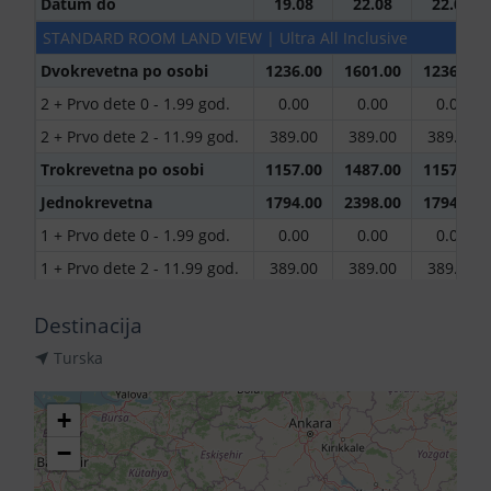
Datum do
19.08
22.08
22.08
STANDARD ROOM LAND VIEW | Ultra All Inclusive
Dvokrevetna po osobi
1236.00
1601.00
1236.00
2 + Prvo dete 0 - 1.99 god.
0.00
0.00
0.00
2 + Prvo dete 2 - 11.99 god.
389.00
389.00
389.00
Trokrevetna po osobi
1157.00
1487.00
1157.00
Jednokrevetna
1794.00
2398.00
1794.00
1 + Prvo dete 0 - 1.99 god.
0.00
0.00
0.00
1 + Prvo dete 2 - 11.99 god.
389.00
389.00
389.00
1 + Drugo dete 0 - 1.99 god.
0.00
0.00
0.00
Destinacija
(Prvo dete 0 - 1.99 god.)
1 + Drugo dete 2 - 2.99 god.
Turska
389.00
389.00
389.00
(Prvo dete 0 - 1.99 god.)
1 + Drugo dete 2 - 2.99 god.
+
389.00
389.00
389.00
(Prvo dete 2 - 11.99 god.)
−
1 + Drugo dete 3 - 11.99