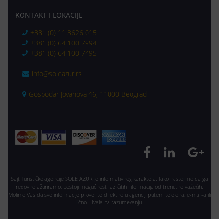
KONTAKT I LOKACIJE
+381 (0) 11 3626 015
+381 (0) 64 100 7994
+381 (0) 64 100 7495
info@soleazur.rs
Gospodar Jovanova 46, 11000 Beograd
Sajt Turističke agencije SOLE AZUR je informativnog karaktera. Iako nastojimo da ga
redovno ažuriramo, postoji mogućnost različitih informacija od trenutno važećih.
Molimo Vas da sve informacije proverite direktno u agenciji putem telefona, e-mail-a ili
lično. Hvala na razumevanju.