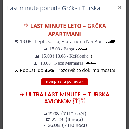
×
Last minute ponude Grčka i Turska
+
🌴
LAST MINUTE LETO – GRČKA
−
APARTMANI
📅
13.08 - Leptokarija, Platamon i Nei Pori
🚗/🚌
📅
15.08 - Parga
🚗/
🚌
📅
15.08 i 18.08 - Kefalonija
✈️
📅 18.08 - Neos Marmaras
🚗/🚌
🔥 Popusti do
35%
– rezervišite dok ima mesta!
Kompletna ponuda »
✈️ ULTRA LAST MINUTE – TURSKA
AVIONOM 🇹🇷
📅 19.08. (7 i 10 noći)
📅 22.08. (11 noći)
📅 26.08. (7 i 10 noći)