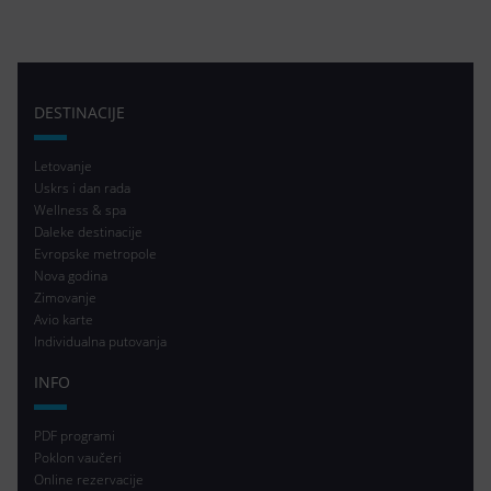
DESTINACIJE
Letovanje
Uskrs i dan rada
Wellness & spa
Daleke destinacije
Evropske metropole
Nova godina
Zimovanje
Avio karte
Individualna putovanja
INFO
PDF programi
Poklon vaučeri
Online rezervacije