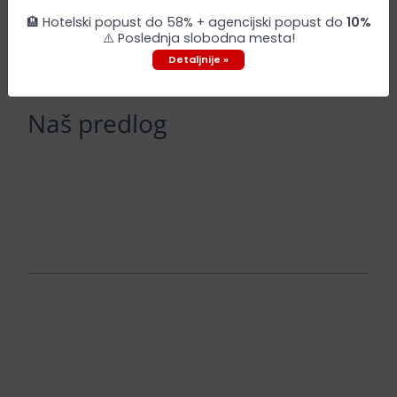
🏨 Hotelski popust do 58% + agencijski popust do
10%
Leaflet
| ©
OpenStreetMap
contributors
⚠️ Poslednja slobodna mesta!
Detaljnije »
Naš predlog