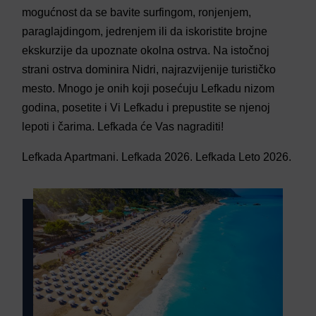
mogućnost da se bavite surfingom, ronjenjem,
paraglajdingom, jedrenjem ili da iskoristite brojne
ekskurzije da upoznate okolna ostrva. Na istočnoj
strani ostrva dominira Nidri, najrazvijenije turističko
mesto. Mnogo je onih koji posećuju Lefkadu nizom
godina, posetite i Vi Lefkadu i prepustite se njenoj
lepoti i čarima. Lefkada će Vas nagraditi!
Lefkada Apartmani. Lefkada 2026. Lefkada Leto 2026.