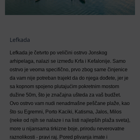
Lefkada
Lefkada je četvrto po veličini ostrvo Jonskog
arhipelaga, nalazi se između Krfa i Kefalonije. Samo
ostrvo je veoma specifično, prvo zbog same činjenice
da vam nije potreban trajekt da do njega dođete, jer je
sa kopnom spojeno plutajućim pokretnim mostom
dužine 50m, što je značajna ušteda za vaš budžet.
Ovo ostrvo vam nudi nenadmašne peščane plaže, kao
što su Egremni, Porto Kaciki, Katisma, Jalos, Milos
(neke od njih se nalaze i na listi najlepših plaža sveta),
more u nijansama tirkizne boje, prirodu neverovatne
raznolikosti - pravi raj. Pored plivanja imate i