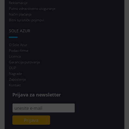
Reklamacije
Putno zdravstveno osiguranje
Način plaćanja
Bitni turistički pojmovi
SOLE AZUR
O Sole Azur
Podaci firme
Licenca
Garancija putovanja
OUP
Nagrade
Zaposlenje
Kontakt
Prijava za newsletter