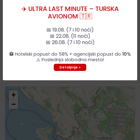
✈️ ULTRA LAST MINUTE – TURSKA
AVIONOM 🇹🇷
📅 19.08. (7 i 10 noći)
📅 22.08. (11 noći)
📅 26.08. (7 i 10 noći)
🏨 Hotelski popust do 58% + agencijski popust do
10%
⚠️ Poslednja slobodna mesta!
Mapa grada
Detaljnije »
+
−