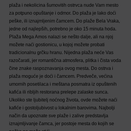
plaža i nekolicina šumovitih ostrvca nude Vam mesto
za potpuno opuštanje i odmor. Do plaža je lako doći
peške, ili iznajmljenim čamcem. Do plaže Bela Vraka,
jedne od najlepših, potrebno je oko 15 minuta hoda.
Plaža Mega Amos nalazi se nešto dalje, ali na njoj
možete naći gostionicu, u kojoj možete probati
tradicionalnu grčku hranu. Nijedna plaža neće Vas
razočarati, jer romantična atmosfera, plitka i čista voda
čine znake raspoznavanja ovog mesta. Do ostrva i
plaža moguće je doći i čamcem. Predveče, većina
umornih posetilaca i meštana posmatra iz opuštenih
kafića ili ribljih restorana prelepe zalaske sunca.
Ukoliko ste ljubitelj noćnog života, ovde možete naći
kafiće i gostoljubivost u lokalnim barovima. Najbolji
način da upoznate sve plaže i zalive predstavlja
iznajmljivanje čamca, jer postoje mesta do kojih se