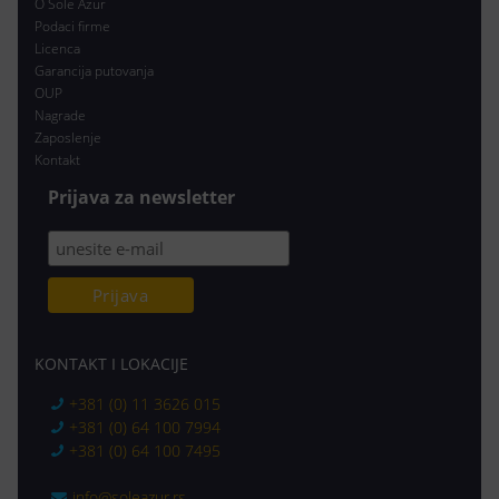
O Sole Azur
Podaci firme
Licenca
Garancija putovanja
OUP
Nagrade
Zaposlenje
Kontakt
Prijava za newsletter
KONTAKT I LOKACIJE
+381 (0) 11 3626 015
+381 (0) 64 100 7994
+381 (0) 64 100 7495
info@soleazur.rs