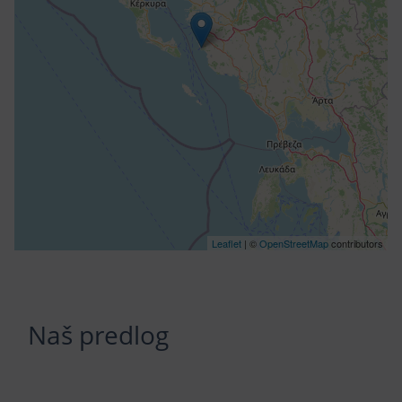
Leaflet
| ©
OpenStreetMap
contributors
Naš predlog