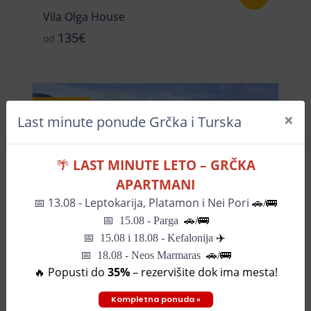
Vila Olga House
135€
od
Izdvajamo
×
Last minute ponude Grčka i Turska
🌴
LAST MINUTE LETO – GRČKA
APARTMANI
📅
13.08 - Leptokarija, Platamon i Nei Pori
🚗/🚌
📅
15.08 - Parga
🚗/
🚌
📅
15.08 i 18.08 - Kefalonija
✈️
-20%
📅 18.08 - Neos Marmaras
🚗/🚌
🔥 Popusti do
35%
– rezervišite dok ima mesta!
Vila Palm Beach
159€
od
Kompletna ponuda »