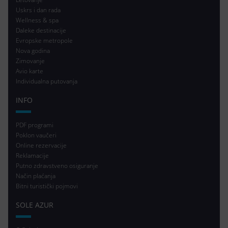
Uskrs i dan rada
Wellness & spa
Daleke destinacije
Evropske metropole
Nova godina
Zimovanje
Avio karte
Individualna putovanja
INFO
PDF programi
Poklon vaučeri
Online rezervacije
Reklamacije
Putno zdravstveno osiguranje
Način plaćanja
Bitni turistički pojmovi
SOLE AZUR