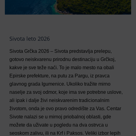
Sivota leto 2026
Sivota Grčka 2026 – Sivota predstavlja prelepu,
gotovo neiskvarenu prirodnu destinaciju u Grčkoj,
kakve je sve teže naći. To je malo mesto na obali
Epirske prefekture, na putu za Pargu, iz pravca
glavnog grada Igumenice. Ukoliko tražite mirno
naselje za svoj odmor, koje ima sve potrebne uslove,
ali ipak i dalje živi neiskvarenim tradicionalnim
životom, onda je ovo pravo odredište za Vas. Centar
Sivote nalazi se u mirnoj priobalnoj oblasti, gde
možete da uživate u pogledu na dva ostrvca u
seoskom zalivu, ili na Krf i Paksos. Veliki izbor lepih