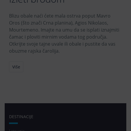
Blizu obale naći ćete mala ostrva poput Mavro
Oros (što znači Crna planina), Agios Nikolaos,
Mourtemeno. Imajte na umu da se isplati iznajmiti
čamac i ploviti mirnim vodama tog područja.
Otkrijte svoje tajne uvale ili obale i pustite da vas
obuzme rajska čarolija.
Više
DESTINACIJE
Letovanje