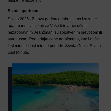
peške ne može stići.
Sivota apartmani
Sivota 2026 - Za ovu godinu odabrali smo izuzetne
apartmane i vile, koji će Vaše letovanje učiniti
nezaboravnim. Aranžmani su sopstvenim prevozom ili
autobusom. Pogledajte cene aranžmana, kao i naše
first minute i last minute ponude. Sivota Grcka. Sivota
Last Minute.