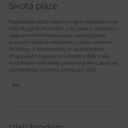
Sivota plaze
Najpoznatija plaža nalazi se u Agios Nikolaosu i nije
ništa drugo do Pisina (što znači bazen); uživaćete u
njegovom finom belom pesku i zeleno plavim
prozirnim vodama smeštenim u sočno zelenom
okruženju. U Mourtemenu se uputite prema
drugoj plaži u regionu sa 5 zvezdica, Bela Vraka,
kojoj možete prići peške prelazeći preko uske trake
zlatnog peska sa kopna. Sivota Leto 2021.
Više
Izleti brodom