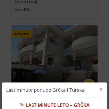
Myrto Hotel
249€
od
Izdvajamo
-25%
×
Last minute ponude Grčka i Turska
Hotel Rousto
149€
od
🌴
LAST MINUTE LETO – GRČKA