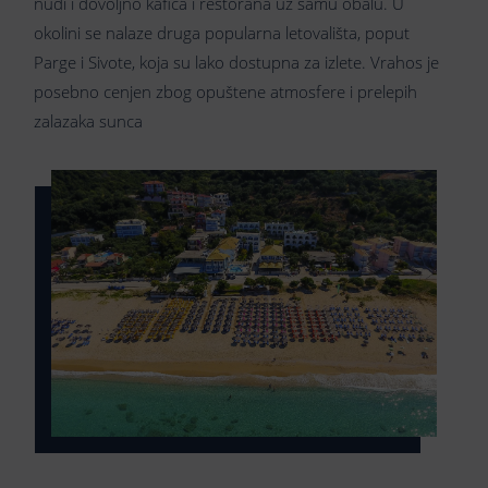
nudi i dovoljno kafića i restorana uz samu obalu. U
okolini se nalaze druga popularna letovališta, poput
Parge i Sivote, koja su lako dostupna za izlete. Vrahos je
posebno cenjen zbog opuštene atmosfere i prelepih
zalazaka sunca