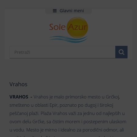
Glavni meni
Vrahos
VRAHOS -
Vrahos je malo primorsko mesto u Grčkoj,
smešteno u oblasti Epir, poznato po dugoj i širokoj
peščanoj plaži. Plaža Vrahos važi za jednu od najlepših u
ovom delu Grčke, sa čistim morem i postepenim ulaskom
u vodu. Mesto je mirno i idealno za porodični odmor, ali