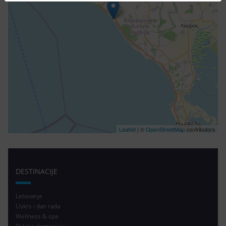
Leaflet
| ©
OpenStreetMap
contributors
DESTINACIJE
Letovanje
Uskrs i dan rada
Wellness & spa