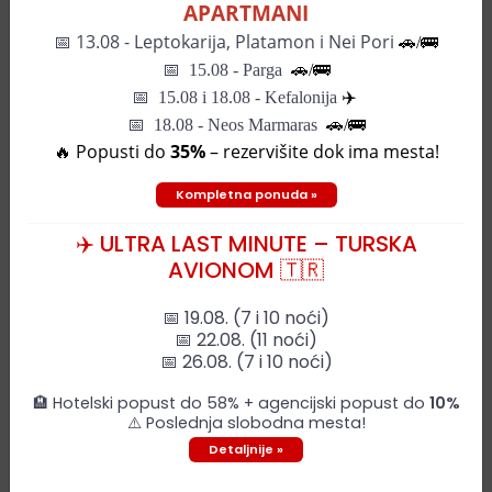
APARTMANI
📅
13.08 - Leptokarija, Platamon i Nei Pori
🚗/🚌
📅
15.08 - Parga
🚗/
🚌
📅
15.08 i 18.08 - Kefalonija
✈️
📅 18.08 - Neos Marmaras
🚗/🚌
🔥 Popusti do
35%
– rezervišite dok ima mesta!
Kompletna ponuda »
Mapa grada
✈️ ULTRA LAST MINUTE – TURSKA
AVIONOM 🇹🇷
+
📅 19.08. (7 i 10 noći)
📅 22.08. (11 noći)
−
📅 26.08. (7 i 10 noći)
🏨 Hotelski popust do 58% + agencijski popust do
10%
⚠️ Poslednja slobodna mesta!
Detaljnije »