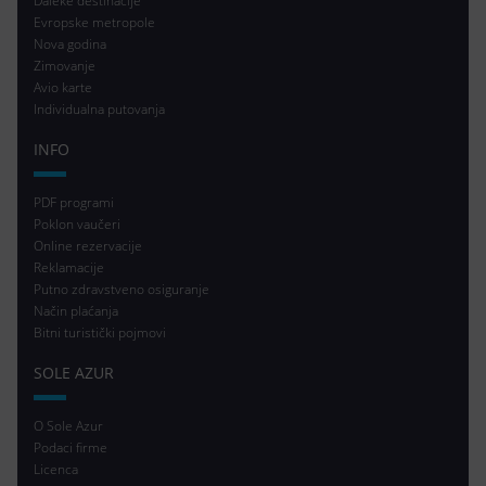
Daleke destinacije
Evropske metropole
Nova godina
Zimovanje
Avio karte
Individualna putovanja
INFO
PDF programi
Poklon vaučeri
Online rezervacije
Reklamacije
Putno zdravstveno osiguranje
Način plaćanja
Bitni turistički pojmovi
SOLE AZUR
O Sole Azur
Podaci firme
Licenca