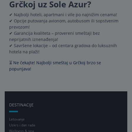
Grčkoj uz Sole Azur?
✔ Najbolji hoteli, apartmani i vile po najnižim cenama!
✔ Opcije putovanja avionom, autobusom ili sopstvenim
prevozom!
✔ Garancija kvaliteta – provereni smeštaji bez
neprijatnih iznenađenja!
✔ Savršene lokacije – od centara gradova do luksuznih
hotela na plaži!
⏳
Ne čekajte! Najbolji smeštaj u Grčkoj brzo se
popunjava!
DESTINACIJE
Letovanje
Uskrs i dan rada
Wellness & spa