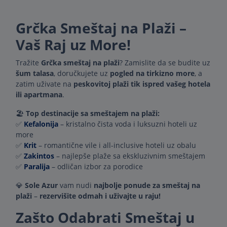
Grčka Smeštaj na Plaži –
Vaš Raj uz More!
Tražite
Grčka smeštaj na plaži
? Zamislite da se budite uz
šum talasa
, doručkujete uz
pogled na tirkizno more
, a
zatim uživate na
peskovitoj plaži tik ispred vašeg hotela
ili apartmana
.
🏖
Top destinacije sa smeštajem na plaži:
✅
Kefalonija
– kristalno čista voda i luksuzni hoteli uz
more
✅
Krit
– romantične vile i all-inclusive hoteli uz obalu
✅
Zakintos
– najlepše plaže sa ekskluzivnim smeštajem
✅
Paralija
– odličan izbor za porodice
💎
Sole Azur
vam nudi
najbolje ponude za smeštaj na
plaži
–
rezervišite odmah i uživajte u raju!
Zašto Odabrati Smeštaj u