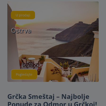
U prodaji
Ostrva
Pogledajte
Grčka Smeštaj – Najbolje
Ponude za Odmor u Grčkoj!