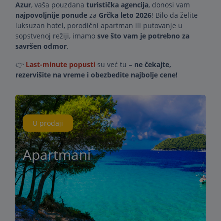
Azur
, vaša pouzdana
turistička agencija
, donosi vam
najpovoljnije ponude
za
Grčka leto 2026
! Bilo da želite
luksuzan hotel, porodični apartman ili putovanje u
sopstvenoj režiji, imamo
sve što vam je potrebno za
savršen odmor
.
👉
Last-minute popusti
su već tu –
ne čekajte,
rezervišite na vreme i obezbedite najbolje cene!
U prodaji
Apartmani