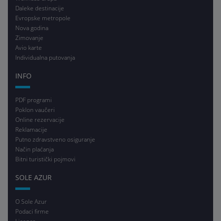
Daleke destinacije
Evropske metropole
Nova godina
Zimovanje
Avio karte
Individualna putovanja
INFO
PDF programi
Poklon vaučeri
Online rezervacije
Reklamacije
Putno zdravstveno osiguranje
Način plaćanja
Bitni turistički pojmovi
SOLE AZUR
O Sole Azur
Podaci firme