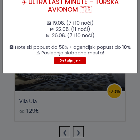
Grčka letovanje 2026 uz Sole Azur donosi vam najbolje
✈️ ULTRA LAST MINUTE – TURSKA
ponude za hotelski smeštaj, apartmane i vile
AVIONOM 🇹🇷
📅 19.08. (7 i 10 noći)
Izdvajamo
📅 22.08. (11 noći)
📅 26.08. (7 i 10 noći)
🏨 Hotelski popust do 58% + agencijski popust do
10%
⚠️ Poslednja slobodna mesta!
Detaljnije »
-20%
Vila Ula
129€
od
‹
›