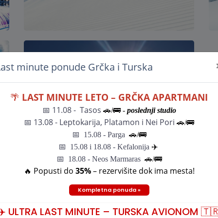
Last minute ponude Grčka i Turska
🌴
LAST MINUTE LETO – GRČKA APARTMANI
Stara Planina
📅 11.08 - Tasos
🚗/🚌 -
poslednji studio
📅
13.08 - Leptokarija, Platamon i Nei Pori
🚗/🚌
📅
15.08 - Parga
🚗/
🚌
📅
15.08 i 18.08 - Kefalonija
✈️
📅 18.08 - Neos Marmaras
🚗/🚌
🔥 Popusti do
35%
– rezervišite dok ima mesta!
Kompletna ponuda »
✈️ ULTRA LAST MINUTE – TURSKA AVIONOM 🇹