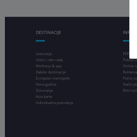
DESTINACIJE
INFO
Letovanje
PDF pro
Uskrs i dan rada
Poklon v
Wellness & spa
Online r
Daleke destinacije
Reklama
Evropske metropole
Putno z
Nova godina
Način pl
Zimovanje
Bitni tur
Avio karte
Individualna putovanja