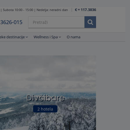
€ = 117.3836
 | Subota 10:00 - 15:00 | Nedelja: neradni dan
1 3626-015
eke destinacije
Wellness i Spa
O nama
Divčibare
2 hotela