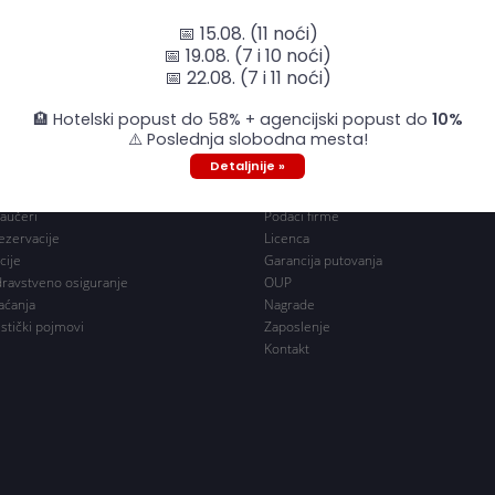
📅 15.08. (11 noći)
📅 19.08. (7 i 10 noći)
📅 22.08. (7 i 11 noći)
SOLE AZUR
🏨 Hotelski popust do 58% + agencijski popust do
10%
⚠️ Poslednja slobodna mesta!
Detaljnije »
grami
O Sole Azur
aučeri
Podaci firme
ezervacije
Licenca
cije
Garancija putovanja
dravstveno osiguranje
OUP
aćanja
Nagrade
istički pojmovi
Zaposlenje
Kontakt