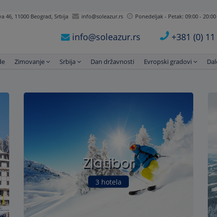
 46, 11000 Beograd, Srbija
info@soleazur.rs
Ponedeljak - Petak: 09:00 - 20:00
info@soleazur.rs
+381 (0) 1
de
Zimovanje
Srbija
Dan državnosti
Evropski gradovi
Dal
Zlatibor
3 hotela