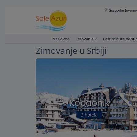
Gospodar Jovanova
Naslovna
Letovanje
Last minute ponu
Zimovanje u Srbiji
Kopaonik
3 hotela