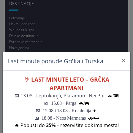
DESTINACIJE
Letovanje
Uskrs i dan rada
Wellness & spa
Daleke destinacije
Evropske metropole
Nova godina
Zimovanje
×
Last minute ponude Grčka i Turska
Avio karte
Individualna putovanja
INFO
🌴
LAST MINUTE LETO – GRČKA
APARTMANI
PDF programi
📅
13.08 - Leptokarija, Platamon i Nei Pori
🚗/🚌
Poklon vaučeri
Online rezervacije
📅
15.08 - Parga
🚗/
🚌
Reklamacije
📅
15.08 i 18.08 - Kefalonija
✈️
Putno zdravstveno osiguranje
📅 18.08 - Neos Marmaras
🚗/🚌
Način plaćanja
🔥 Popusti do
35%
– rezervišite dok ima mesta!
Bitni turistički pojmovi