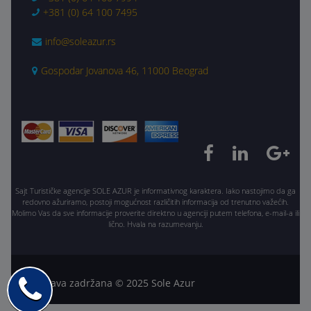
+381 (0) 64 100 7495
info@soleazur.rs
Gospodar Jovanova 46, 11000 Beograd
Sajt Turističke agencije SOLE AZUR je informativnog karaktera. Iako nastojimo da ga
redovno ažuriramo, postoji mogućnost različitih informacija od trenutno važećih.
Molimo Vas da sve informacije proverite direktno u agenciji putem telefona, e-mail-a ili
lično. Hvala na razumevanju.
Sva prava zadržana © 2025 Sole Azur