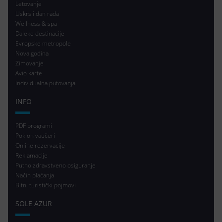
Letovanje
Uskrs i dan rada
Wellness & spa
Daleke destinacije
Evropske metropole
Nova godina
Zimovanje
Avio karte
Individualna putovanja
INFO
PDF programi
Poklon vaučeri
Online rezervacije
Reklamacije
Putno zdravstveno osiguranje
Način plaćanja
Bitni turistički pojmovi
SOLE AZUR