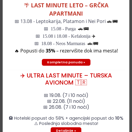
🌴
LAST MINUTE LETO – GRČKA
APARTMANI
📅
13.08 - Leptokarija, Platamon i Nei Pori
🚗/🚌
📅
15.08 - Parga
🚗/
🚌
📅
15.08 i 18.08 - Kefalonija
✈️
📅 18.08 - Neos Marmaras
🚗/🚌
🔥 Popusti do
35%
– rezervišite dok ima mesta!
Terme Olimia – Hotel Sotelia
Kompletna ponuda »
Upit
✈️ ULTRA LAST MINUTE – TURSKA
AVIONOM 🇹🇷
📅 19.08. (7 i 10 noći)
📅 22.08. (11 noći)
📅 26.08. (7 i 10 noći)
🏨 Hotelski popust do 58% + agencijski popust do
10%
⚠️ Poslednja slobodna mesta!
Detaljnije »