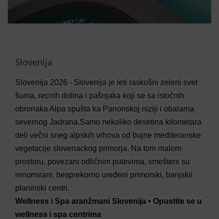
Slovenija
Slovenija 2026 - Slovenija je leti raskošni zeleni svet
šuma, recnih dolina i pašnjaka koji se sa istočnih
obronaka Alpa spušta ka Panonskoj niziji i obalama
severnog Jadrana.Samo nekoliko desetina kilometara
deli večni sneg alpskih vrhova od bujne mediteranske
vegetacije slovenackog primorja. Na tom malom
prostoru, povezani odličnim putevima, smešteni su
renomirani, besprekorno uređeni primorski, banjskii
planinski centri.
Wellness i Spa aranžmani Slovenija • Opustite se u
wellness i spa centrima