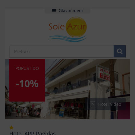
Glavni meni
POPUST DO
-10%
Hotel Video
Hotel APP Pagidas