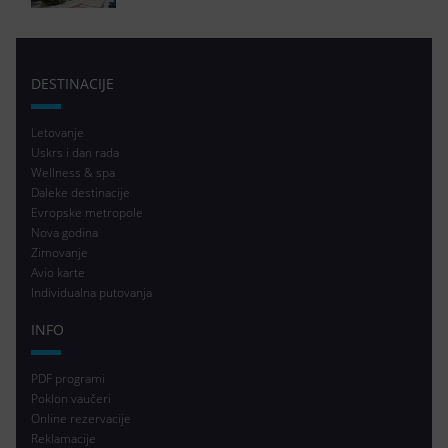
DESTINACIJE
Letovanje
Uskrs i dan rada
Wellness & spa
Daleke destinacije
Evropske metropole
Nova godina
Zimovanje
Avio karte
Individualna putovanja
INFO
PDF programi
Poklon vaučeri
Online rezervacije
Reklamacije