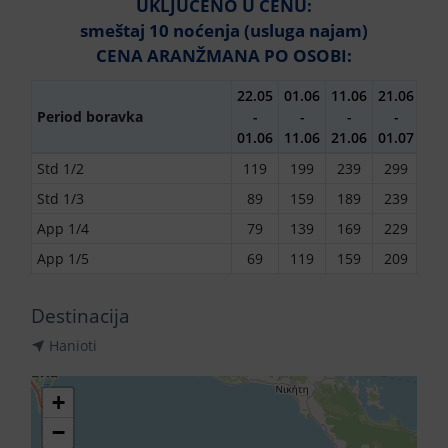
UKLJUČENO U CENU:
smeštaj 10 noćenja (usluga najam)
CENA ARANŽMANA PO OSOBI:
22.05
01.06
11.06
21.06
01.
Period boravka
-
-
-
-
-
01.06
11.06
21.06
01.07
11.
Std 1/2
119
199
239
299
34
Std 1/3
89
159
189
239
27
App 1/4
79
139
169
229
25
App 1/5
69
119
159
209
23
Destinacija
Hanioti
+
−