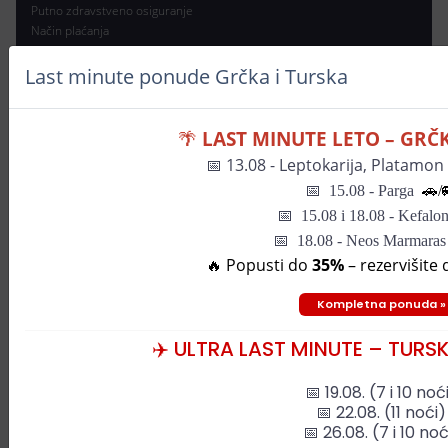
Putno zdravstveno osiguranje
Način plaćanja
Bitni turistički pojmovi
Last minute ponude Grčka i Turska
SOLE AZUR
🌴
LAST MINUTE LETO – GR
O Sole Azur
Podaci firme
📅
13.08 - Leptokarija, Platamon 
Licenca
📅
15.08 - Parga
🚗/
Garancija putovanja
📅
15.08 i 18.08 - Kefalon
OUP
Nagrade
📅 18.08 - Neos Marmara
Zaposlenje
🔥 Popusti do
35%
– rezervišite
Kontakt
Kompletna ponuda »
Prijava za newsletter
✈️ ULTRA LAST MINUTE – TURS
📅 19.08. (7 i 10 noć
📅 22.08. (11 noći)
📅 26.08. (7 i 10 noć