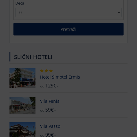
Deca
Pretraži
SLIČNI HOTELI
Hotel Simotel Ermis
129€
od
-
Vila Fenia
59€
od
-
Vila Vasso
99€
od
-