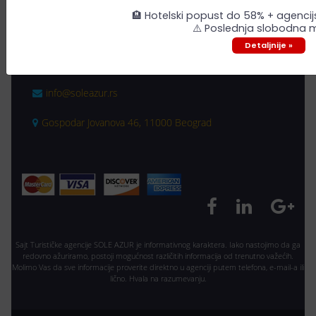
KONTAKT I LOKACIJE
🏨 Hotelski popust do 58% + agenci
⚠️ Poslednja slobodna 
+381 (0) 11 3626 015
Detaljnije »
+381 (0) 64 100 7994
+381 (0) 64 100 7495
info@soleazur.rs
Gospodar Jovanova 46, 11000 Beograd
Sajt Turističke agencije SOLE AZUR je informativnog karaktera. Iako nastojimo da ga
redovno ažuriramo, postoji mogućnost različitih informacija od trenutno važećih.
Molimo Vas da sve informacije proverite direktno u agenciji putem telefona, e-mail-a ili
lično. Hvala na razumevanju.