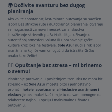
🌍 Doživite avanturu bez dugog
planiranja
Ako volite spontanost, last-minute putovanja su savršen
izbor! Bez striktne rute i dugotrajnog planiranja, otvaraju
se mogućnosti za nova i neočekivana iskustva –
istraživanje skrivenih plaža Halkidikija, uživanje u
autentičnoj atmosferi Soluna ili upoznavanje grčke
kulture kroz lokalne festivale.
Sole Azur
nudi širok izbor
aranžmana koji će vam omogućiti da istražite Grčku
onako kako želite!
🧘‍♂️ Opuštanje bez stresa – mi brinemo
o svemu!
Planiranje putovanja u poslednjem trenutku ne mora biti
stresno – uz
Sole Azur
možete brzo i jednostavno
pronaći
hotele, apartmane, all-inclusive aranžmane i
ekskurzije
bez muke! Naš tim je tu da vam pomogne da
odaberete najbolju opciju i maksimalno uživate u
putovanju.