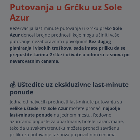
Putovanja u Grčku uz Sole
Azur
Rezervacija last-minute putovanja u Grčku preko
Sole
Azur
donosi brojne prednosti koje mogu učiniti vaše
putovanje nezaboravnim i povoljnim!
Bez dugog
planiranja i visokih troškova, sada imate priliku da se
prepustite čarima Grčke i uživate u odmoru iz snova po
neverovatnim cenama.
💰 Uštedite uz ekskluzivne last-minute
ponude
Jedna od najvećih prednosti last-minute putovanja su
velike uštede
! Uz
Sole Azur
možete pronaći
najbolje
last-minute ponude
na jednom mestu. Redovno
ažuriramo popuste za apartmane, hotele i aranžmane,
tako da u svakom trenutku možete pronaći savršenu
priliku za putovanje iz snova po povoljnim cenama.