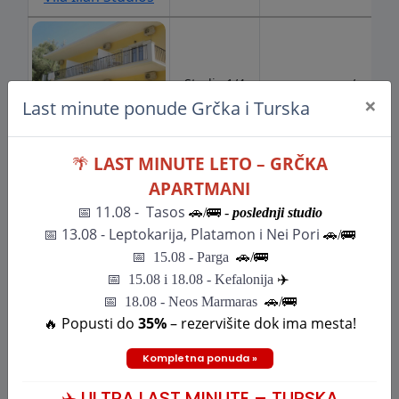
×
Last minute ponude Grčka i Turska
🌴
LAST MINUTE LETO – GRČKA
APARTMANI
📅 11.08 - Tasos
🚗/🚌 -
poslednji studio
📅
13.08 - Leptokarija, Platamon i Nei Pori
🚗/🚌
📅
15.08 - Parga
🚗/
🚌
📅
15.08 i 18.08 - Kefalonija
✈️
📅 18.08 - Neos Marmaras
🚗/🚌
🔥 Popusti do
35%
– rezervišite dok ima mesta!
Kompletna ponuda »
✈️ ULTRA LAST MINUTE – TURSKA