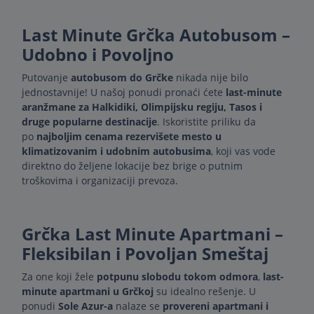
Last Minute Grčka Autobusom –
Udobno i Povoljno
Putovanje
autobusom do Grčke
nikada nije bilo
jednostavnije! U našoj ponudi pronaći ćete
last-minute
aranžmane za Halkidiki, Olimpijsku regiju, Tasos i
druge popularne destinacije
. Iskoristite priliku da
po
najboljim cenama rezervišete mesto u
klimatizovanim i udobnim autobusima
, koji vas vode
direktno do željene lokacije bez brige o putnim
troškovima i organizaciji prevoza.
Grčka Last Minute Apartmani –
Fleksibilan i Povoljan Smeštaj
Za one koji žele
potpunu slobodu tokom odmora
,
last-
minute apartmani u Grčkoj
su idealno rešenje. U
ponudi
Sole Azur-a
nalaze se
provereni apartmani i