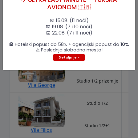
AVIONOM 🇹🇷
📅 15.08. (11 noći)
📅 19.08. (7 i 10 noći)
📅 22.08. (7 i 11 noći)
🏨 Hotelski popust do 58% + agencijski popust do
10%
⚠️ Poslednja slobodna mesta!
Detaljnije »