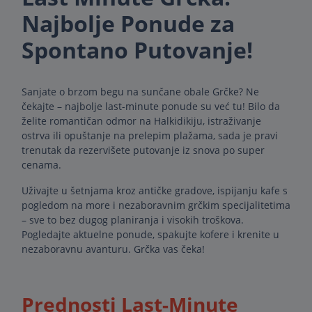
Najbolje Ponude za
Spontano Putovanje!
Sanjate o brzom begu na sunčane obale Grčke? Ne
čekajte – najbolje last-minute ponude su već tu! Bilo da
želite romantičan odmor na Halkidikiju, istraživanje
ostrva ili opuštanje na prelepim plažama, sada je pravi
trenutak da rezervišete putovanje iz snova po super
cenama.
Uživajte u šetnjama kroz antičke gradove, ispijanju kafe s
pogledom na more i nezaboravnim grčkim specijalitetima
– sve to bez dugog planiranja i visokih troškova.
Pogledajte aktuelne ponude, spakujte kofere i krenite u
nezaboravnu avanturu. Grčka vas čeka!
Prednosti Last-Minute