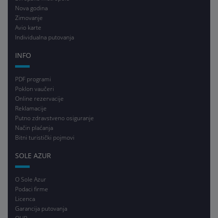
Nova godina
Zimovanje
Avio karte
Individualna putovanja
INFO
PDF programi
Poklon vaučeri
Online rezervacije
Reklamacije
Putno zdravstveno osiguranje
Način plaćanja
Bitni turistički pojmovi
SOLE AZUR
O Sole Azur
Podaci firme
Licenca
Garancija putovanja