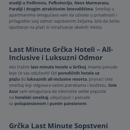
studiji u Polihronu, Pefkohoriju, Neos Marmarasu,
Paraliji i drugim atraktivnim letovalištima
. Smeštaj u
apartmanima omogućava vam da uživate u privatnosti i
prilagodite svoj odmor sopstvenim željama, bilo da želite
opuštanje na plaži ili istraživanje okolnih mesta.
Last Minute Grčka Hoteli – All-
Inclusive i Luksuzni Odmor
Ako tražite
last-minute hotele u Grčkoj
, imamo ponude
koje će vas oduševiti! Od
porodičnih hotela uz
plažu
do
luksuznih all-inclusive resorta
, pronaći ćete
smeštaj koji odgovara vašim potrebama i budžetu.
Sole
Azur
vam omogućava da iskoristite velike popuste
na
hotelski smeštaj
, uključujući i ponude
sa
polupansionom i punim pansionom
.
Grčka Last Minute Sopstveni