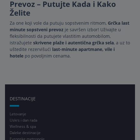
Prevoz – Putujte Kada i Kako
Želite
Za one koji vole da putuju sopstvenim ritmom,
Grčka last
minute sopstveni prevoz
je savršen izbor! Uživajte u
fleksibilnosti da putujete vlastitim automobilom,
istražujete
skrivene plaže i autentična grčka sela
, a uz to
uštedite rezervišući
last-minute apartmane, vile i
hotele
po povoljnim cenama.
DESTINACIJE
Letovanje
Uskrs i dan rada
Wellness & spa
Daleke destinacije
Evropske metropole