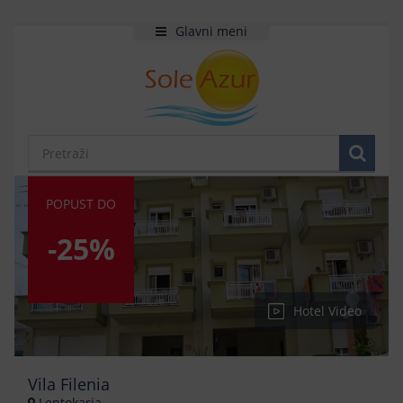
Glavni meni
POPUST DO
-25%
Hotel Video
Vila Filenia
Leptokaria