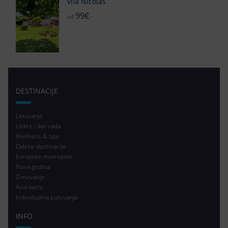
Vila Nicolas
99€
od
-
DESTINACIJE
Letovanje
Uskrs i dan rada
Wellness & spa
Daleke destinacije
Evropske metropole
Nova godina
Zimovanje
Avio karte
Individualna putovanja
INFO