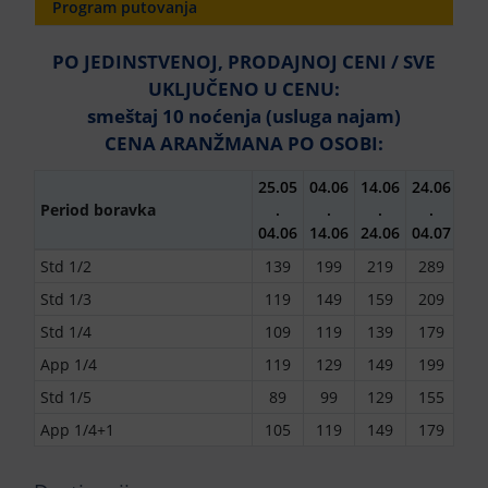
Program putovanja
PO JEDINSTVENOJ, PRODAJNOJ CENI / SVE
UKLJUČENO U CENU:
smeštaj 10 noćenja (usluga najam)
CENA ARANŽMANA PO OSOBI:
25.05
04.06
14.06
24.06
04.
Period boravka
.
.
.
.
.
04.06
14.06
24.06
04.07
14.
Std 1/2
139
199
219
289
31
Std 1/3
119
149
159
209
22
Std 1/4
109
119
139
179
19
App 1/4
119
129
149
199
21
Std 1/5
89
99
129
155
16
App 1/4+1
105
119
149
179
19