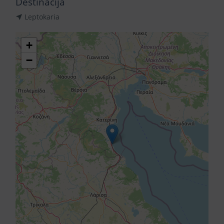
Destinacija
Leptokaria
+
−