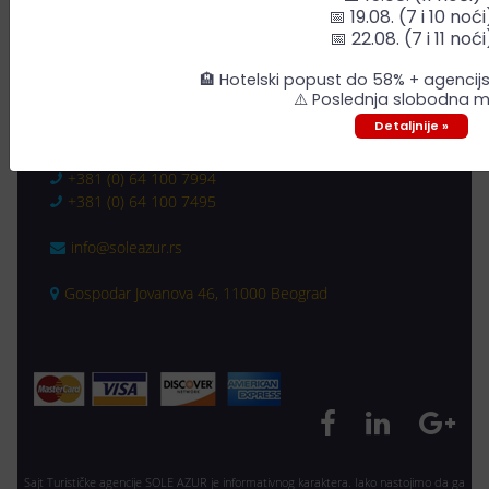
📅 19.08. (7 i 10 noći
📅 22.08. (7 i 11 noći
🏨 Hotelski popust do 58% + agencij
⚠️ Poslednja slobodna m
KONTAKT I LOKACIJE
Detaljnije »
+381 (0) 11 3626 015
+381 (0) 64 100 7994
+381 (0) 64 100 7495
info@soleazur.rs
Gospodar Jovanova 46, 11000 Beograd
Sajt Turističke agencije SOLE AZUR je informativnog karaktera. Iako nastojimo da ga