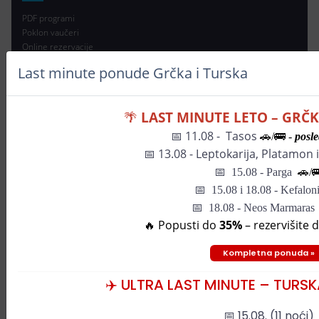
PDF programi
Poklon vaučeri
Online rezervacije
Reklamacije
Last minute ponude Grčka i Turska
Putno zdravstveno osiguranje
Način plaćanja
Bitni turistički pojmovi
🌴
LAST MINUTE LETO – GRČ
SOLE AZUR
📅 11.08 - Tasos
🚗/🚌 -
posle
📅
13.08 - Leptokarija, Platamon 
O Sole Azur
📅
15.08 - Parga
🚗/

Podaci firme
📅
15.08 i 18.08 - Kefaloni
Licenca
📅 18.08 - Neos Marmaras
Garancija putovanja
OUP
🔥 Popusti do
35%
– rezervišite 
Nagrade
Zaposlenje
Kompletna ponuda »
Kontakt
✈️ ULTRA LAST MINUTE – TURS
Prijava za newsletter
📅 15.08. (11 noći)