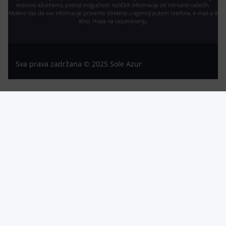
redovno ažuriramo, postoji mogućnost različitih informacija od trenutno važećih.
Molimo Vas da sve informacije proverite direktno u agenciji putem telefona, e-mail-a ili
lično. Hvala na razumevanju.
Sva prava zadržana © 2025 Sole Azur