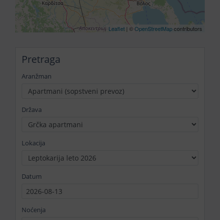
Leaflet
| ©
OpenStreetMap
contributors
Pretraga
Aranžman
Država
Lokacija
Datum
Noćenja