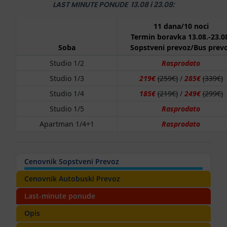
LAST MINUTE PONUDE 13.08 i 23.08:
11 dana/10 noci
Termin boravka 13.08.-23.0
Soba
Sopstveni prevoz/Bus prev
Studio 1/2
Rasprodato
Studio 1/3
219€
(259€)
/
285€
(339€)
Studio 1/4
185€
(219€)
/
249€
(299€)
Studio 1/5
Rasprodato
Apartman 1/4+1
Rasprodato
Cenovnik Sopstveni Prevoz
Cenovnik Autobuski Prevoz
Last-minute ponude
Opis