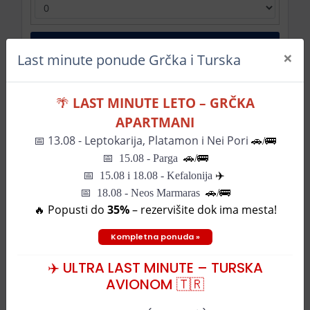
Pretraži
×
Last minute ponude Grčka i Turska
Nema odgovarajućih hotela
🌴
LAST MINUTE LETO – GRČKA
APARTMANI
📅
13.08 - Leptokarija, Platamon i Nei Pori
🚗/🚌
DESTINACIJE
📅
15.08 - Parga
🚗/
🚌
📅
15.08 i 18.08 - Kefalonija
✈️
Letovanje
📅 18.08 - Neos Marmaras
🚗/🚌
Uskrs i dan rada
🔥 Popusti do
35%
– rezervišite dok ima mesta!
Wellness & spa
Daleke destinacije
Kompletna ponuda »
Evropske metropole
Nova godina
✈️ ULTRA LAST MINUTE – TURSKA
Zimovanje
AVIONOM 🇹🇷
Avio karte
Individualna putovanja