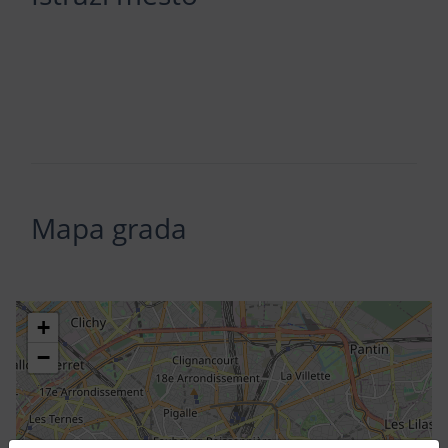
Mapa grada
+
−