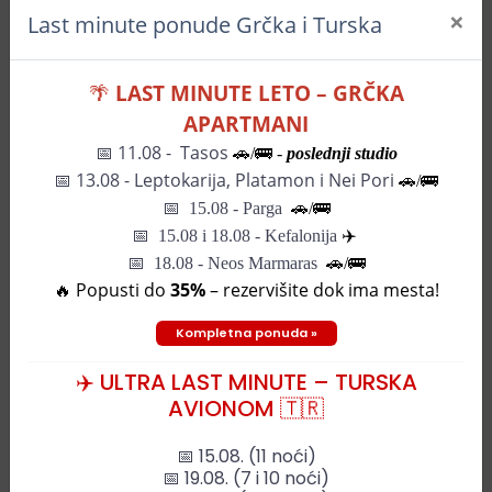
×
Last minute ponude Grčka i Turska
🌴
LAST MINUTE LETO – GRČKA
APARTMANI
📅 11.08 - Tasos
🚗/🚌 -
poslednji studio
📅
13.08 - Leptokarija, Platamon i Nei Pori
🚗/🚌
📅
15.08 - Parga
🚗/
🚌
📅
15.08 i 18.08 - Kefalonija
✈️
📅 18.08 - Neos Marmaras
🚗/🚌
🔥 Popusti do
35%
– rezervišite dok ima mesta!
Leaflet
| ©
OpenStreetMap
contributors
Kompletna ponuda »
✈️ ULTRA LAST MINUTE – TURSKA
AVIONOM 🇹🇷
Naš predlog
📅 15.08. (11 noći)
📅 19.08. (7 i 10 noći)