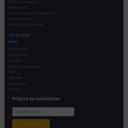
Online rezervacije
Reklamacije
Putno zdravstveno osiguranje
Način plaćanja
Bitni turistički pojmovi
SOLE AZUR
O Sole Azur
Podaci firme
Licenca
Garancija putovanja
OUP
Nagrade
Zaposlenje
Kontakt
Prijava za newsletter