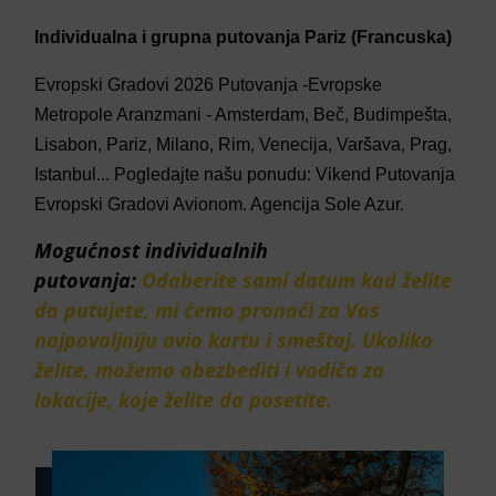
Individualna i grupna putovanja Pariz (Francuska)
Evropski Gradovi 2026 Putovanja -Evropske
Metropole Aranzmani - Amsterdam, Beč, Budimpešta,
Lisabon, Pariz, Milano, Rim, Venecija, Varšava, Prag,
Istanbul... Pogledajte našu ponudu: Vikend Putovanja
Evropski Gradovi Avionom. Agencija Sole Azur.
Mogućnost individualnih
putovanja:
Odaberite sami datum kad želite
da putujete, mi ćemo pronaći za Vas
najpovoljniju avio kartu i smeštaj. Ukoliko
želite, možemo obezbediti i vodiča za
lokacije, koje želite da posetite.