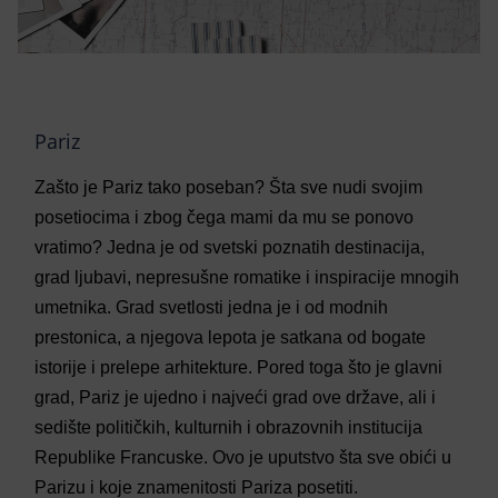
Pariz
Zašto je Pariz tako poseban? Šta sve nudi svojim
posetiocima i zbog čega mami da mu se ponovo
vratimo? Jedna je od svetski poznatih destinacija,
grad ljubavi, nepresušne romatike i inspiracije mnogih
umetnika. Grad svetlosti jedna je i od modnih
prestonica, a njegova lepota je satkana od bogate
istorije i prelepe arhitekture. Pored toga što je glavni
grad, Pariz je ujedno i najveći grad ove države, ali i
sedište političkih, kulturnih i obrazovnih institucija
Republike Francuske. Ovo je uputstvo šta sve obići u
Parizu i koje znamenitosti Pariza posetiti.