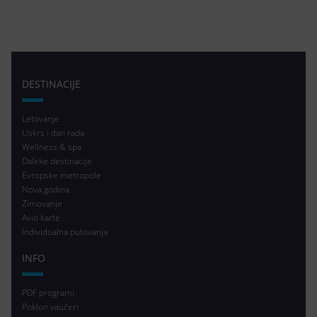
DESTINACIJE
Letovanje
Uskrs i dan rada
Wellness & spa
Daleke destinacije
Evropske metropole
Nova godina
Zimovanje
Avio karte
Individualna putovanja
INFO
PDF programi
Poklon vaučeri