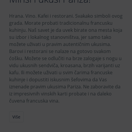
Hrana. Vino. Kafei i restorani. Svakako simboli ovog
grada. Morate probati tradicionalnu francusku
kuhinju. Naš savet je da uvek birate ona mesta koja
su izbor i lokalnog stanovništva, jer samo tako
možete uživati u pravim autentičnim ukusima.
Barovi i restorani se nalaze na gotovo svakom
ćošku. Možete se odlučiti na brze zalogaje s nogu u
vidu ukusnih sendviča, kroasana, brzih varijanti uz
kafu. Ili možete uživati u svim čarima francuske
kuhinje i dopustiti iskusnim šefovima da Vas
iznenade pravim ukusima Pariza. Ne zaboravite da
iz impresivnih vinskih karti probate i na daleko
čuvena francuska vina.
Više