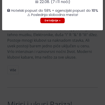
📅 22.08. (7 i 11 noći)
Pariz Noću
🏨 Hotelski popust do 58% + agencijski popust do
10%
⚠️ Poslednja slobodna mesta!
Detaljnije »
Pariz je pun klubova i mesta za ples i zabavu celu
noć. Večeri za svaku vrstu muzike i dj postavljene:
tehno muziku, Elektronike, duša "i" R "&" B "ili" džez.
Postoje mnogi klubovi sa naknadom stavka, Ali
uvek postoji barem jedno piće uključen u cenu.
Vrlo intenzivan i raznovrsni noćni život. Moderni
klubovi kabare, Ima nešto za sve ukuse.
Više
Mirisi i ukusi Pariza!