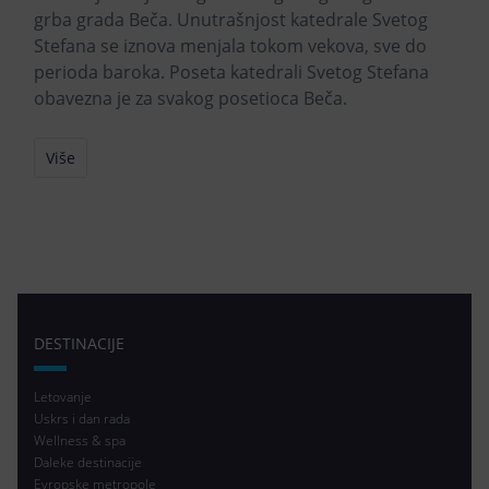
grba grada Beča. Unutrašnjost katedrale Svetog
Stefana se iznova menjala tokom vekova, sve do
perioda baroka. Poseta katedrali Svetog Stefana
obavezna je za svakog posetioca Beča.
Više
DESTINACIJE
Letovanje
Uskrs i dan rada
Wellness & spa
Daleke destinacije
Evropske metropole