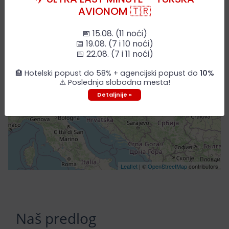
AVIONOM 🇹🇷
📅 15.08. (11 noći)
📅 19.08. (7 i 10 noći)
📅 22.08. (7 i 11 noći)
🏨 Hotelski popust do 58% + agencijski popust do
10%
⚠️ Poslednja slobodna mesta!
Detaljnije »
Leaflet
| ©
OpenStreetMap
contributors
Naš predlog