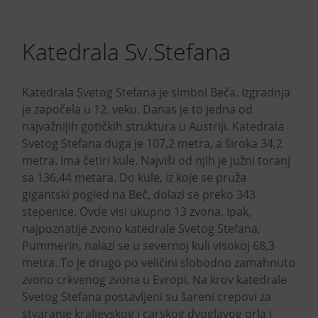
Katedrala Sv.Stefana
Katedrala Svetog Stefana je simbol Beča. Izgradnja
je započela u 12. veku. Danas je to jedna od
najvažnijih gotičkih struktura u Austriji. Katedrala
Svetog Stefana duga je 107,2 metra, a široka 34,2
metra. Ima četiri kule. Najviši od njih je južni toranj
sa 136,44 metara. Do kule, iz koje se pruža
gigantski pogled na Beč, dolazi se preko 343
stepenice. Ovde visi ukupno 13 zvona. Ipak,
najpoznatije zvono katedrale Svetog Stefana,
Pummerin, nalazi se u severnoj kuli visokoj 68,3
metra. To je drugo po veličini slobodno zamahnuto
zvono crkvenog zvona u Evropi. Na krov katedrale
Svetog Stefana postavljeni su šareni crepovi za
stvaranje kraljevskog i carskog dvoglavog orla i