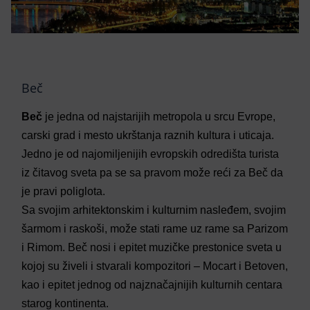
Beč
Beč
je jedna od najstarijih metropola u srcu Evrope,
carski grad i mesto ukrštanja raznih kultura i uticaja.
Jedno je od najomiljenijih evropskih odredišta turista
iz čitavog sveta pa se sa pravom može reći za Beč da
je pravi poliglota.
Sa svojim arhitektonskim i kulturnim nasleđem, svojim
šarmom i raskoši, može stati rame uz rame sa Parizom
i Rimom. Beč nosi i epitet muzičke prestonice sveta u
kojoj su živeli i stvarali kompozitori – Mocart i Betoven,
kao i epitet jednog od najznačajnijih kulturnih centara
starog kontinenta.