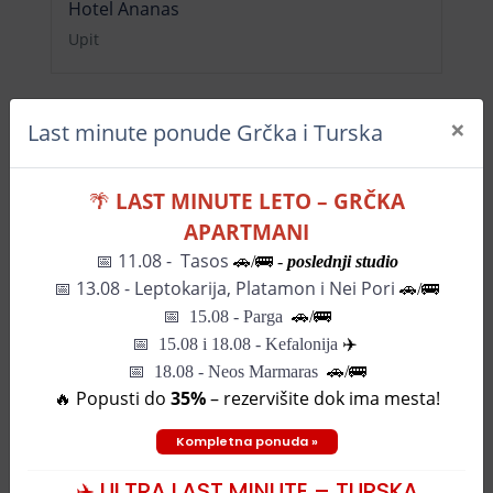
Hotel Ananas
Upit
×
Last minute ponude Grčka i Turska
🌴
LAST MINUTE LETO – GRČKA
APARTMANI
📅 11.08 - Tasos
🚗/🚌 -
poslednji studio
Mapa grada
📅
13.08 - Leptokarija, Platamon i Nei Pori
🚗/🚌
📅
15.08 - Parga
🚗/
🚌
📅
15.08 i 18.08 - Kefalonija
✈️
📅 18.08 - Neos Marmaras
🚗/🚌
+
🔥 Popusti do
35%
– rezervišite dok ima mesta!
−
Kompletna ponuda »
✈️ ULTRA LAST MINUTE – TURSKA