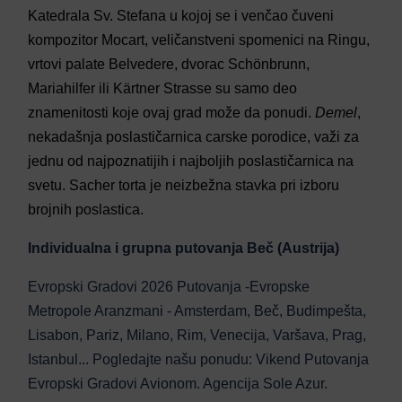
Katedrala Sv. Stefana u kojoj se i venčao čuveni
kompozitor Mocart, veličanstveni spomenici na Ringu,
vrtovi palate Belvedere, dvorac Schönbrunn,
Mariahilfer ili Kärtner Strasse su samo deo
znamenitosti koje ovaj grad može da ponudi.
Demel
,
nekadašnja poslastičarnica carske porodice, važi za
jednu od najpoznatijih i najboljih poslastičarnica na
svetu. Sacher torta je neizbežna stavka pri izboru
brojnih poslastica.
Individualna i grupna putovanja Beč (Austrija)
Evropski Gradovi 2026 Putovanja -Evropske
Metropole Aranzmani - Amsterdam, Beč, Budimpešta,
Lisabon, Pariz, Milano, Rim, Venecija, Varšava, Prag,
Istanbul... Pogledajte našu ponudu: Vikend Putovanja
Evropski Gradovi Avionom. Agencija Sole Azur.