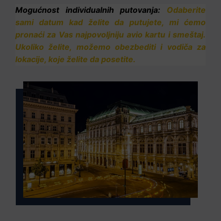
Mogućnost individualnih putovanja:
Odaberite
sami datum kad želite da putujete, mi ćemo
pronaći za Vas najpovoljniju avio kartu i smeštaj.
Ukoliko želite, možemo obezbediti i vodiča za
lokacije, koje želite da posetite.