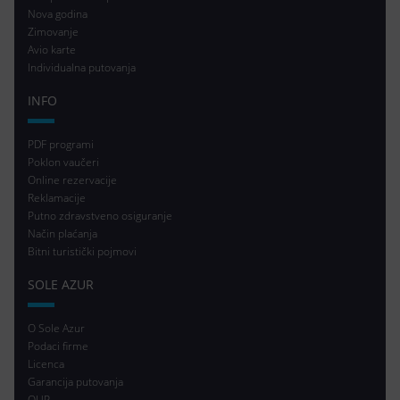
Nova godina
Zimovanje
Avio karte
Individualna putovanja
INFO
PDF programi
Poklon vaučeri
Online rezervacije
Reklamacije
Putno zdravstveno osiguranje
Način plaćanja
Bitni turistički pojmovi
SOLE AZUR
O Sole Azur
Podaci firme
Licenca
Garancija putovanja
OUP