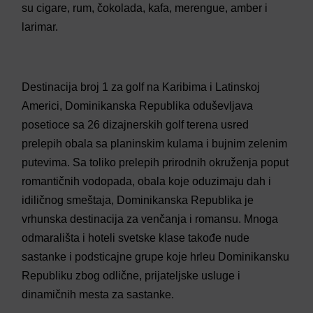
su cigare, rum, čokolada, kafa, merengue, amber i
larimar.
Destinacija broj 1 za golf na Karibima i Latinskoj
Americi, Dominikanska Republika oduševljava
posetioce sa 26 dizajnerskih golf terena usred
prelepih obala sa planinskim kulama i bujnim zelenim
putevima. Sa toliko prelepih prirodnih okruženja poput
romantičnih vodopada, obala koje oduzimaju dah i
idiličnog smeštaja, Dominikanska Republika je
vrhunska destinacija za venčanja i romansu. Mnoga
odmarališta i hoteli svetske klase takođe nude
sastanke i podsticajne grupe koje hrleu Dominikansku
Republiku zbog odlične, prijateljske usluge i
dinamičnih mesta za sastanke.