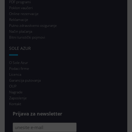
PDF programi
Poklon vaučeri
Online rezervacije
Reklamacije
Putno zdravstveno osiguranje
Način plaćanja
Bitni turistički pojmovi
SOLE AZUR
O Sole Azur
Podaci firme
Licenca
Garancija putovanja
OUP
Nagrade
Zaposlenje
Kontakt
Prijava za newsletter