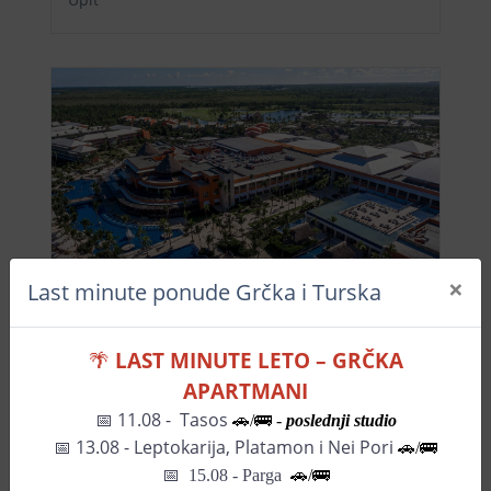
×
Last minute ponude Grčka i Turska
Upit
🌴
LAST MINUTE LETO – GRČKA
Hotel Barcelo Bavaro Palace
APARTMANI
Upit
📅 11.08 - Tasos
🚗/🚌 -
poslednji studio
📅
13.08 - Leptokarija, Platamon i Nei Pori
🚗/🚌
📅
15.08 - Parga
🚗/
🚌