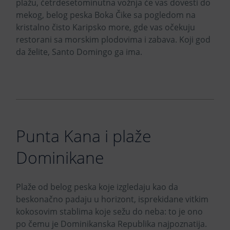
plažu, četrdesetominutna vožnja će vas dovesti do
mekog, belog peska Boka Čike sa pogledom na
kristalno čisto Karipsko more, gde vas očekuju
restorani sa morskim plodovima i zabava. Koji god
da želite, Santo Domingo ga ima.
Punta Kana i plaže
Dominikane
Plaže od belog peska koje izgledaju kao da
beskonačno padaju u horizont, isprekidane vitkim
kokosovim stablima koje sežu do neba: to je ono
po čemu je Dominikanska Republika najpoznatija.