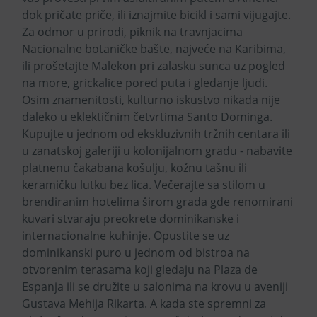
dok pričate priče, ili iznajmite bicikl i sami vijugajte.
Za odmor u prirodi, piknik na travnjacima
Nacionalne botaničke bašte, najveće na Karibima,
ili prošetajte Malekon pri zalasku sunca uz pogled
na more, grickalice pored puta i gledanje ljudi.
Osim znamenitosti, kulturno iskustvo nikada nije
daleko u eklektičnim četvrtima Santo Dominga.
Kupujte u jednom od ekskluzivnih tržnih centara ili
u zanatskoj galeriji u kolonijalnom gradu - nabavite
platnenu čakabana košulju, kožnu tašnu ili
keramičku lutku bez lica. Večerajte sa stilom u
brendiranim hotelima širom grada gde renomirani
kuvari stvaraju preokrete dominikanske i
internacionalne kuhinje. Opustite se uz
dominikanski puro u jednom od bistroa na
otvorenim terasama koji gledaju na Plaza de
Espanja ili se družite u salonima na krovu u aveniji
Gustava Mehija Rikarta. A kada ste spremni za