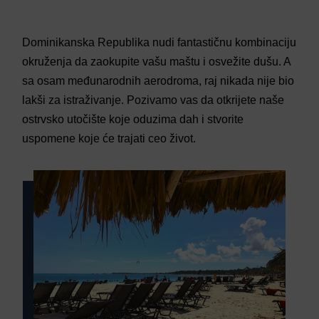
Dominikanska Republika nudi fantastičnu kombinaciju
okruženja da zaokupite vašu maštu i osvežite dušu. A
sa osam međunarodnih aerodroma, raj nikada nije bio
lakši za istraživanje. Pozivamo vas da otkrijete naše
ostrvsko utočište koje oduzima dah i stvorite
uspomene koje će trajati ceo život.