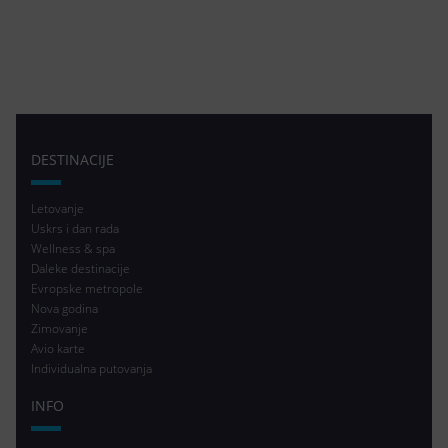
DESTINACIJE
Letovanje
Uskrs i dan rada
Wellness & spa
Daleke destinacije
Evropske metropole
Nova godina
Zimovanje
Avio karte
Individualna putovanja
INFO