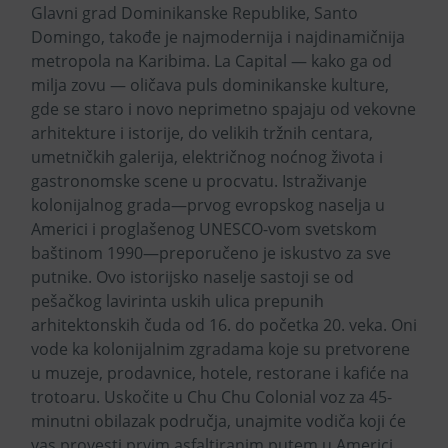
Glavni grad Dominikanske Republike, Santo
Domingo, takođe je najmodernija i najdinamičnija
metropola na Karibima. La Capital — kako ga od
milja zovu — oličava puls dominikanske kulture,
gde se staro i novo neprimetno spajaju od vekovne
arhitekture i istorije, do velikih tržnih centara,
umetničkih galerija, električnog noćnog života i
gastronomske scene u procvatu. Istraživanje
kolonijalnog grada—prvog evropskog naselja u
Americi i proglašenog UNESCO-vom svetskom
baštinom 1990—preporučeno je iskustvo za sve
putnike. Ovo istorijsko naselje sastoji se od
pešačkog lavirinta uskih ulica prepunih
arhitektonskih čuda od 16. do početka 20. veka. Oni
vode ka kolonijalnim zgradama koje su pretvorene
u muzeje, prodavnice, hotele, restorane i kafiće na
trotoaru. Uskočite u Chu Chu Colonial voz za 45-
minutni obilazak područja, unajmite vodiča koji će
vas provesti prvim asfaltiranim putem u Americi