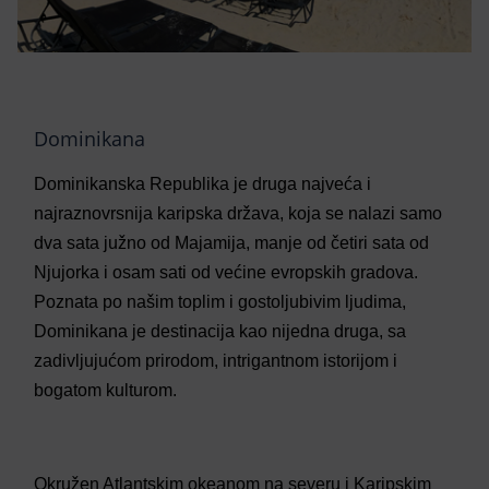
Dominikana
Dominikanska Republika je druga najveća i
najraznovrsnija karipska država, koja se nalazi samo
dva sata južno od Majamija, manje od četiri sata od
Njujorka i osam sati od većine evropskih gradova.
Poznata po našim toplim i gostoljubivim ljudima,
Dominikana je destinacija kao nijedna druga, sa
zadivljujućom prirodom, intrigantnom istorijom i
bogatom kulturom.
Okružen Atlantskim okeanom na severu i Karipskim