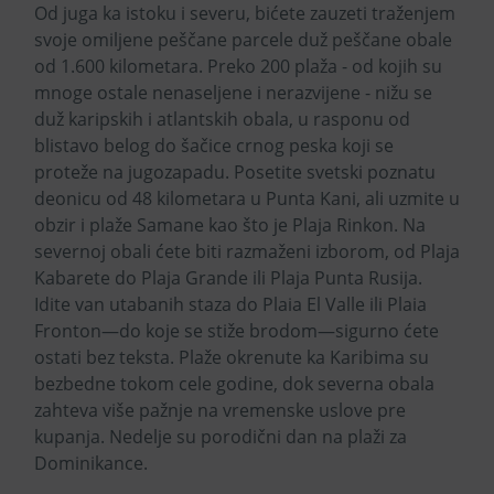
Od juga ka istoku i severu, bićete zauzeti traženjem
svoje omiljene peščane parcele duž peščane obale
od 1.600 kilometara. Preko 200 plaža - od kojih su
mnoge ostale nenaseljene i nerazvijene - nižu se
duž karipskih i atlantskih obala, u rasponu od
blistavo belog do šačice crnog peska koji se
proteže na jugozapadu. Posetite svetski poznatu
deonicu od 48 kilometara u Punta Kani, ali uzmite u
obzir i plaže Samane kao što je Plaja Rinkon. Na
severnoj obali ćete biti razmaženi izborom, od Plaja
Kabarete do Plaja Grande ili Plaja Punta Rusija.
Idite van utabanih staza do Plaia El Valle ili Plaia
Fronton—do koje se stiže brodom—sigurno ćete
ostati bez teksta. Plaže okrenute ka Karibima su
bezbedne tokom cele godine, dok severna obala
zahteva više pažnje na vremenske uslove pre
kupanja. Nedelje su porodični dan na plaži za
Dominikance.