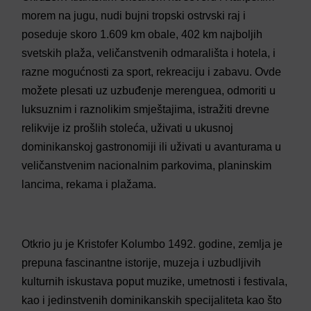
morem na jugu,
nudi
bujni tropski ostrvski raj i
poseduje
skoro 1.609 km obale, 402 km najboljih
svetskih plaža, veličanstvenih odmarališta i hotela, i
razne mogućnosti za sport, rekreaciju i zabavu. Ovde
možete plesati uz uzbuđenje merenguea, o
dmoriti
u
luksuznim i raznolikim smještajima, istražiti drevne
relikvije iz prošlih stoleća, uživati u ukusnoj
dominikanskoj gastronomiji ili uživati u avanturama u
veličanstvenim nacionalnim parkovima, planinskim
lancima, rekama i plažama.
Otkrio ju je Kristofer Kolumbo 1492. godine, zemlja je
prepuna fascinantne istorije, muzeja i uzbudljivih
kulturnih iskustava poput muzike, umetnosti i festivala,
kao i jedinstvenih dominikanskih specijaliteta kao što