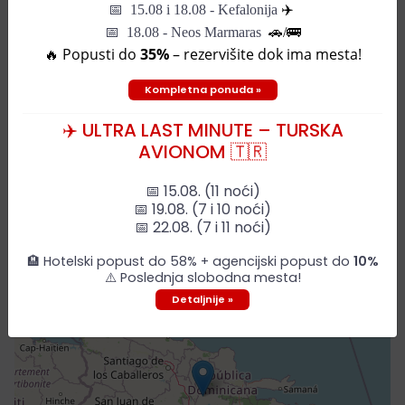
📅
15.08 i 18.08 - Kefalonija
✈️
📅 18.08 - Neos Marmaras
🚗/🚌
🔥 Popusti do
35%
– rezervišite dok ima mesta!
Kompletna ponuda »
Mapa grada
✈️ ULTRA LAST MINUTE – TURSKA
AVIONOM 🇹🇷
📅 15.08. (11 noći)
📅 19.08. (7 i 10 noći)
+
📅 22.08. (7 i 11 noći)
−
🏨 Hotelski popust do 58% + agencijski popust do
10%
⚠️ Poslednja slobodna mesta!
Detaljnije »