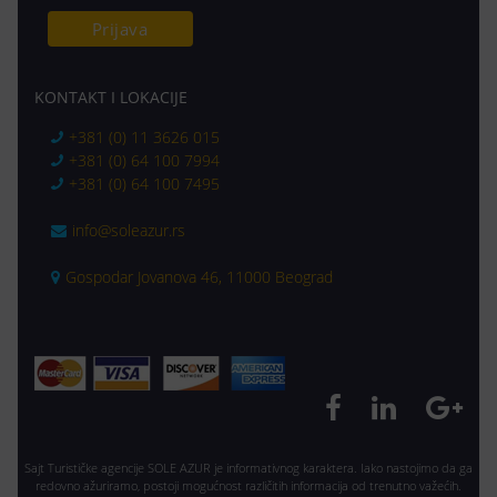
KONTAKT I LOKACIJE
+381 (0) 11 3626 015
+381 (0) 64 100 7994
+381 (0) 64 100 7495
info@soleazur.rs
Gospodar Jovanova 46, 11000 Beograd
Sajt Turističke agencije SOLE AZUR je informativnog karaktera. Iako nastojimo da ga
redovno ažuriramo, postoji mogućnost različitih informacija od trenutno važećih.