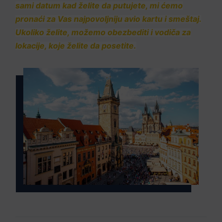
sami datum kad želite da putujete, mi ćemo
pronaći za Vas najpovoljniju avio kartu i smeštaj.
Ukoliko želite, možemo obezbediti i vodiča za
lokacije, koje želite da posetite.