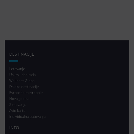
DESTINACIJE
Letovanje
Uskrs i dan rada
Wellness & spa
Daleke destinacije
Evropske metropole
Nova godina
Zimovanje
Avio karte
Individualna putovanja
INFO