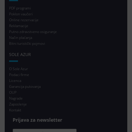
PDF programi
Poklon vaučeri
Online rezervacije
Reklamacije
Putno zdravstveno osiguranje
Način plaćanja
Bitni turistički pojmovi
SOLE AZUR
O Sole Azur
Podaci firme
Licenca
Garancija putovanja
OUP
Nagrade
Zaposlenje
Kontakt
Prijava za newsletter