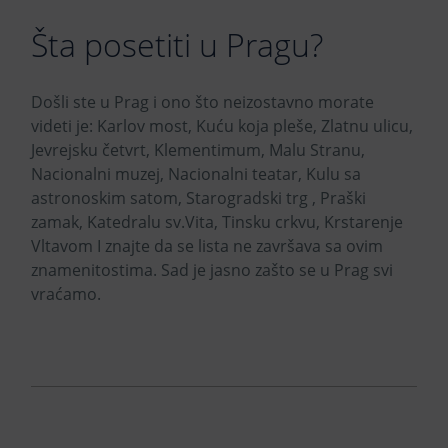
Šta posetiti u Pragu?
Došli ste u Prag i ono što neizostavno morate
videti je: Karlov most, Kuću koja pleše, Zlatnu ulicu,
Jevrejsku četvrt, Klementimum, Malu Stranu,
Nacionalni muzej, Nacionalni teatar, Kulu sa
astronoskim satom, Starogradski trg , Praški
zamak, Katedralu sv.Vita, Tinsku crkvu, Krstarenje
Vltavom I znajte da se lista ne završava sa ovim
znamenitostima. Sad je jasno zašto se u Prag svi
vraćamo.