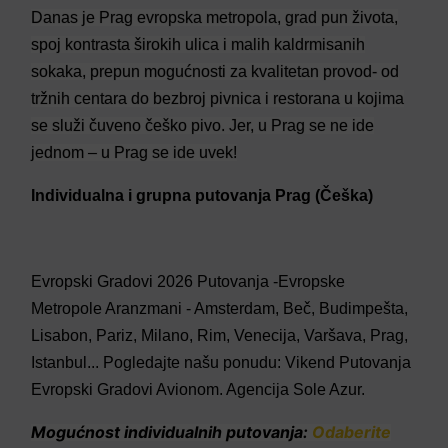
Danas je Prag evropska metropola, grad pun života,
spoj kontrasta širokih ulica i malih kaldrmisanih
sokaka, prepun mogućnosti za kvalitetan provod- od
tržnih centara do bezbroj pivnica i restorana u kojima
se služi čuveno češko pivo. Jer, u Prag se ne ide
jednom – u Prag se ide uvek!
Individualna i grupna putovanja Prag (Češka)
Evropski Gradovi 2026 Putovanja -Evropske
Metropole Aranzmani - Amsterdam, Beč, Budimpešta,
Lisabon, Pariz, Milano, Rim, Venecija, Varšava, Prag,
Istanbul... Pogledajte našu ponudu: Vikend Putovanja
Evropski Gradovi Avionom. Agencija Sole Azur.
Mogućnost individualnih putovanja:
Odaberite