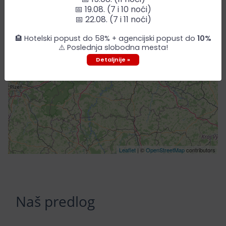
📅 19.08. (7 i 10 noći)
📅 22.08. (7 i 11 noći)
🏨 Hotelski popust do 58% + agencijski popust do
10%
⚠️ Poslednja slobodna mesta!
Detaljnije »
Leaflet
| ©
OpenStreetMap
contributors
Naš predlog