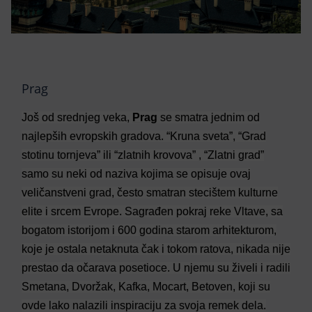
Prag
Još od srednjeg veka,
Prag
se smatra jednim od
najlepših evropskih gradova. “Kruna sveta”, “Grad
stotinu tornjeva” ili “zlatnih krovova” , “Zlatni grad”
samo su neki od naziva kojima se opisuje ovaj
veličanstveni grad, često smatran stecištem kulturne
elite i srcem Evrope. Sagrađen pokraj reke Vltave, sa
bogatom istorijom i 600 godina starom arhitekturom,
koje je ostala netaknuta čak i tokom ratova, nikada nije
prestao da očarava posetioce. U njemu su živeli i radili
Smetana, Dvoržak, Kafka, Mocart, Betoven, koji su
ovde lako nalazili inspiraciju za svoja remek dela.