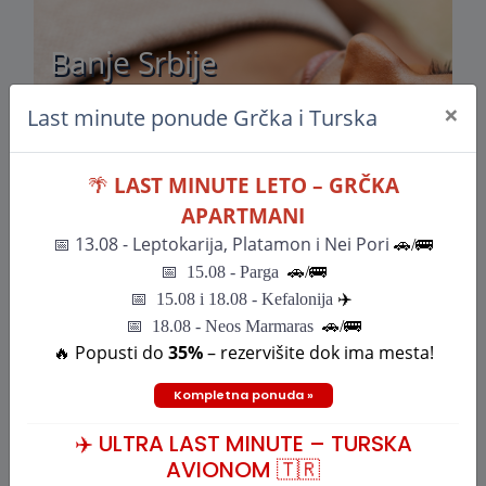
Banje Srbije
×
Last minute ponude Grčka i Turska
🌴
LAST MINUTE LETO – GRČKA
APARTMANI
📅
13.08 - Leptokarija, Platamon i Nei Pori
🚗/🚌
📅
15.08 - Parga
🚗/
🚌
📅
15.08 i 18.08 - Kefalonija
✈️
Pogledajte
📅 18.08 - Neos Marmaras
🚗/🚌
🔥 Popusti do
35%
– rezervišite dok ima mesta!
Kompletna ponuda »
Srbija Izleti
✈️ ULTRA LAST MINUTE – TURSKA
AVIONOM 🇹🇷