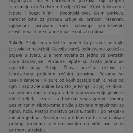
bogatstava. Ima 5 nacionalnih parkova, koji ukupno
zauzimaju oko 6 odsto teritorije države. Krasi ih izuzetna
lepota i bogat biljni i životinjski svet. Osim parkova,
naročito bitni za prirodu Srbije su prirodni rezervati,
uglavnom osnovani radi očuvanja jedinstvenih
ekosistema i flore i faune koja se nalazi u njima.
Takođe, Srbija ima nekoliko spomenika prirode, od kojih
je svakako najvažniji Đavolja varoš, jedinstvena geološka
pojava u svetu. Bila nominovana za jedno od svetskih
čuda današnjice. Prirodne lepote su zaista jedno od
najvećih blaga Srbije. Čitava površina države je
ispresecana prelepim rečnim tokovima. Rekama su
usekle kanjone i klisure od kojih zastaje dah, a neke od
njih i napravile doline kao što je Pčinja, u čijoj se dolini
na jednom mestu mogu videti najraznovrsniji geološki
oblici reljefa. Jezera sa bistrom smaragdnom vodom,
pasioniranim ribolovcima pružaju izvrsne mogućnosti za
njihov hobi. Postoji mnoštvo pećina, starih i po nekoliko
miliona godina. Posebno su uređene ne bi li se olakšao
pristup turistima zainteresovanim da vide ovu vrstu
prirodne atrakcije.