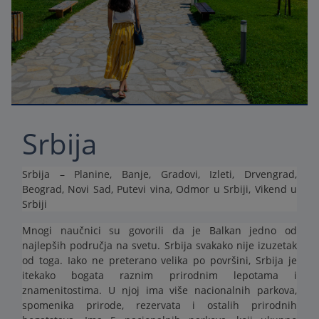
Srbija
Srbija – Planine, Banje, Gradovi, Izleti, Drvengrad,
Beograd, Novi Sad, Putevi vina, Odmor u Srbiji, Vikend u
Srbiji
Mnogi naučnici su govorili da je Balkan jedno od
najlepših područja na svetu. Srbija svakako nije izuzetak
od toga. Iako ne preterano velika po površini, Srbija je
itekako bogata raznim prirodnim lepotama i
znamenitostima. U njoj ima više nacionalnih parkova,
spomenika prirode, rezervata i ostalih prirodnih