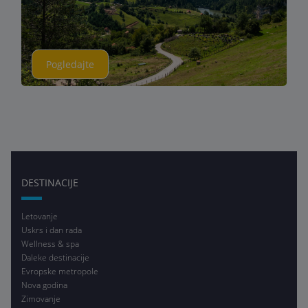
Pogledajte
DESTINACIJE
Letovanje
Uskrs i dan rada
Wellness & spa
Daleke destinacije
Evropske metropole
Nova godina
Zimovanje