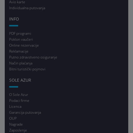
Avio karte
Individualna putovanja
INFO
PDF programi
Poklon vaučeri
Online rezervacije
Reklamacije
Putno zdravstveno osiguranje
Način plaćanja
Bitni turistički pojmovi
SOLE AZUR
O Sole Azur
Podaci firme
Licenca
Garancija putovanja
OUP
Nagrade
Zaposlenje