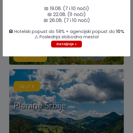
📅 19.08. (7 i 10 noći)
📅 22.08. (11 noći)
📅 26.08. (7 i 10 noći)
🏨 Hotelski popust do 58% + agencijski popust do
10%
⚠️ Poslednja slobodna mesta!
Detaljnije »
Pogledajte
od 27 €
Planine Srbije