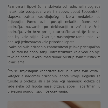
Raznovrsni tipovi šuma skrivaju od radoznalih pogleda
netaknute vodopade, vrela i slapove, poput Sopotničkih
slapova, zaista zadivljujućeg prizora nedaleko od
Prijepolja. Pored ovih, postoji nekoliko Ramsarskih
područja, nazvanih po deklaraciji o zaštiti vlažnih
područja. Vrlo brzo postaju turističke atrakcije kako za
one koji vole biljke i životinje nastanjene tamo, tako i za
one koji jednostavno vole prirodne lepote.
Svaka od ovih prirodnih znamenitosti je lako pristupačna,
ili se radi na poboljšanju infrastrukture koja vodi do nje,
tako da ćemo uskoro imati dobar pristup svim turstičkim
lokacijama.
Što se smještajnih kapaciteta tiče, njih ima svih vrsta i
kategorija nadomak prirodnih lepota Srbije. Pogodni za
turiste u prolazu, ali i za one koji namenski dolaze da
vide neke od lepota naše države, sobe i apartmani u
privatnoj ponudi ispuniće očekivanja.