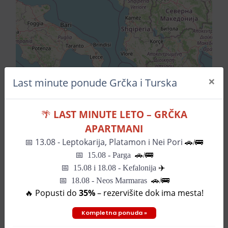
×
Last minute ponude Grčka i Turska
Leaflet
| ©
OpenStreetMap
contributors
🌴
LAST MINUTE LETO – GRČKA
APARTMANI
Pozovite za informacije
📅
13.08 - Leptokarija, Platamon i Nei Pori
🚗/🚌
📅
15.08 - Parga
🚗/
🚌
📅
15.08 i 18.08 - Kefalonija
✈️
SLIČNI HOTELI
📅 18.08 - Neos Marmaras
🚗/🚌
🔥 Popusti do
35%
– rezervišite dok ima mesta!
Kompletna ponuda »
Hotel Riva