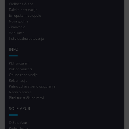
Wellness & spa
Daleke destinacije
Evropske metropole
Nova godina
Zimovanje
Avio karte
Individualna putovanja
INFO
PDF programi
Poklon vaučeri
Online rezervacije
Reklamacije
Putno zdravstveno osiguranje
Način plaćanja
Bitni turistički pojmovi
SOLE AZUR
O Sole Azur
Podaci firme