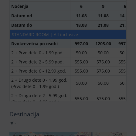
Noćenja
6
9
6
Datum od
11.08
11.08
14.08
Datum do
18.08
21.08
21.08
STANDARD ROOM | All inclusive
Dvokrevetna po osobi
997.00
1205.00
997.00
2 + Prvo dete 0 - 1.99 god.
50.00
50.00
50.00
2 + Prvo dete 2 - 5.99 god.
555.00
575.00
555.00
2 + Prvo dete 6 - 12.99 god.
555.00
575.00
555.00
2 + Drugo dete 0 - 1.99 god.
50.00
50.00
50.00
(Prvo dete 0 - 1.99 god.)
2 + Drugo dete 2 - 5.99 god.
555.00
575.00
555.00
(Prvo dete 0 - 1.99 god.)
2 + Drugo dete 6 - 12.99
Destinacija
god. (Prvo dete 0 - 1.99
555.00
575.00
555.00
-
god.)
2 + Drugo dete 2 - 5.99 god.
555.00
575.00
555.00