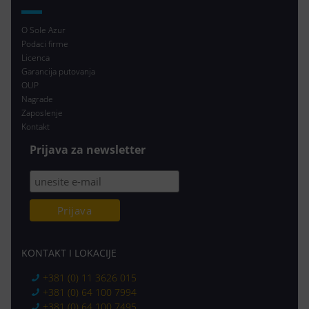
O Sole Azur
Podaci firme
Licenca
Garancija putovanja
OUP
Nagrade
Zaposlenje
Kontakt
Prijava za newsletter
KONTAKT I LOKACIJE
+381 (0) 11 3626 015
+381 (0) 64 100 7994
+381 (0) 64 100 7495