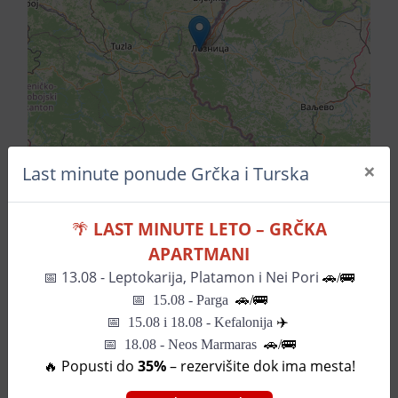
×
Last minute ponude Grčka i Turska
🌴
LAST MINUTE LETO – GRČKA
Leaflet
| ©
OpenStreetMap
contributors
APARTMANI
📅
13.08 - Leptokarija, Platamon i Nei Pori
🚗/🚌
Pozovite za informacije
📅
15.08 - Parga
🚗/
🚌
📅
15.08 i 18.08 - Kefalonija
✈️
📅 18.08 - Neos Marmaras
🚗/🚌
🔥 Popusti do
35%
– rezervišite dok ima mesta!
SLIČNI HOTELI