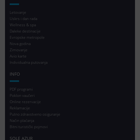
Letovanje
Uskrs i dan rada
Wellness & spa
Daleke destinacije
Evropske metropole
Nova godina
Zimovanje
Avio karte
Individualna putovanja
INFO
PDF programi
Poklon vaučeri
Online rezervacije
Reklamacije
Putno zdravstveno osiguranje
Način plaćanja
Bitni turistički pojmovi
SOLE AZUR