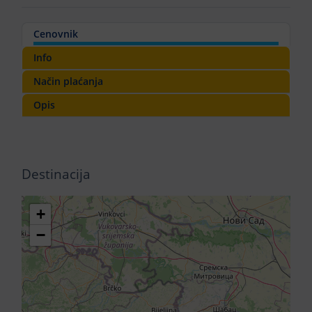
Cenovnik
Info
Način plaćanja
Opis
Destinacija
+
−