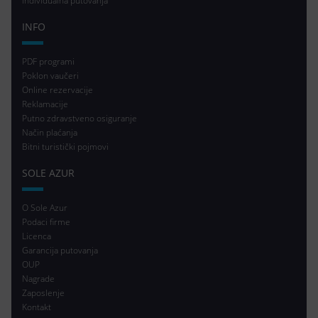
Individualna putovanja
INFO
PDF programi
Poklon vaučeri
Online rezervacije
Reklamacije
Putno zdravstveno osiguranje
Način plaćanja
Bitni turistički pojmovi
SOLE AZUR
O Sole Azur
Podaci firme
Licenca
Garancija putovanja
OUP
Nagrade
Zaposlenje
Kontakt