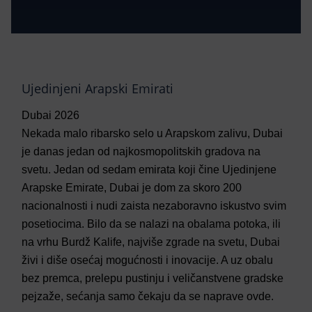
Ujedinjeni Arapski Emirati
Dubai 2026
Nekada malo ribarsko selo u Arapskom zalivu, Dubai
je danas jedan od najkosmopolitskih gradova na
svetu. Jedan od sedam emirata koji čine Ujedinjene
Arapske Emirate, Dubai je dom za skoro 200
nacionalnosti i nudi zaista nezaboravno iskustvo svim
posetiocima. Bilo da se nalazi na obalama potoka, ili
na vrhu Burdž Kalife, najviše zgrade na svetu, Dubai
živi i diše osećaj mogućnosti i inovacije. A uz obalu
bez premca, prelepu pustinju i veličanstvene gradske
pejzaže, sećanja samo čekaju da se naprave ovde.