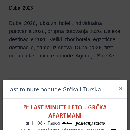
Dubai 2026
Dubai 2026, luksuzni hoteli, individualna
putovanja 2026, grupna putovanja 2026. Daleke
destinacije 2026. Veliki izbor hotela, egzotične
destinacije, odmor iz snova. Dubai 2026, first
minute i last minute ponude. Agencija Sole Azur.
×
Last minute ponude Grčka i Turska
Istraži mesto
🌴
LAST MINUTE LETO – GRČKA
APARTMANI
📅 11.08 - Tasos
🚗/🚌 -
poslednji studio