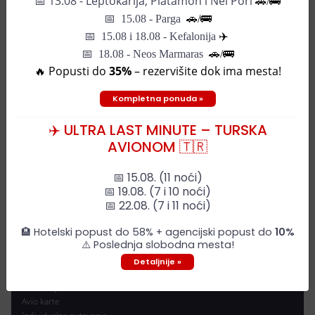
📅
13.08 - Leptokarija, Platamon i Nei Pori
🚗/🚌
📅
15.08 - Parga
🚗/
🚌
📅
15.08 i 18.08 - Kefalonija
✈️
📅 18.08 - Neos Marmaras
🚗/🚌
🔥 Popusti do
35%
– rezervišite dok ima mesta!
Mapa grada
Kompletna ponuda »
✈️ ULTRA LAST MINUTE – TURSKA
AVIONOM 🇹🇷
DESTINACIJE
📅 15.08. (11 noći)
📅 19.08. (7 i 10 noći)
Letovanje
📅 22.08. (7 i 11 noći)
Uskrs i dan rada
🏨 Hotelski popust do 58% + agencijski popust do
10%
Wellness & spa
⚠️ Poslednja slobodna mesta!
Daleke destinacije
Evropske metropole
Detaljnije »
Nova godina
Zimovanje
Avio karte