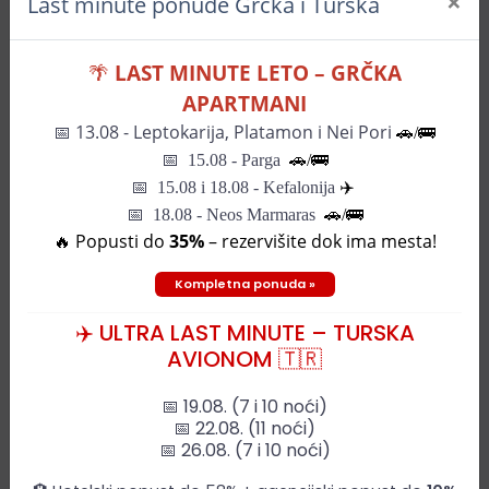
×
Mogućnost individualnih putovanja:
Odaberite
Last minute ponude Grčka i Turska
sami datum kad želite da putujete, mi ćemo
pronaći za Vas najpovoljniju avio kartu i smeštaj.
🌴
LAST MINUTE LETO – GRČKA
Ukoliko želite, možemo obezbediti i vodiča za
APARTMANI
lokacije, koje želite da posetite.
📅
13.08 - Leptokarija, Platamon i Nei Pori
🚗/🚌
📅
15.08 - Parga
🚗/
🚌
📅
15.08 i 18.08 - Kefalonija
✈️
📅 18.08 - Neos Marmaras
🚗/🚌
🔥 Popusti do
35%
– rezervišite dok ima mesta!
Kompletna ponuda »
✈️ ULTRA LAST MINUTE – TURSKA
AVIONOM 🇹🇷
📅 19.08. (7 i 10 noći)
📅 22.08. (11 noći)
📅 26.08. (7 i 10 noći)