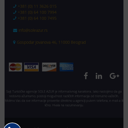
+381 (0) 11 3626 015
+381 (0) 64 100 7994
+381 (0) 64 100 7495
info@soleazur.rs
Gospodar Jovanova 46, 11000 Beograd
Sajt Turističke agencije SOLE AZUR je informativnog karaktera. Iako nastojimo da ga
redovno ažuriramo, postoji mogućnost različitih informacija od trenutno važećih.
Molimo Vas da sve informacije proverite direktno u agenciji putem telefona, e-mail-a ili
lično. Hvala na razumevanju.