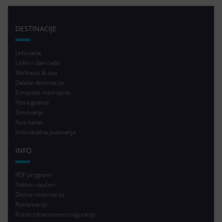
DESTINACIJE
Letovanje
Uskrs i dan rada
Wellness & spa
Daleke destinacije
Evropske metropole
Nova godina
Zimovanje
Avio karte
Individualna putovanja
INFO
PDF programi
Poklon vaučeri
Online rezervacije
Reklamacije
Putno zdravstveno osiguranje