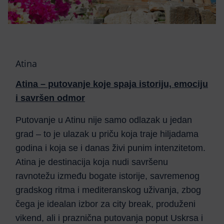
Atina
Atina – putovanje koje spaja istoriju, emociju
i savršen odmor
Putovanje u Atinu nije samo odlazak u jedan
grad – to je ulazak u priču koja traje hiljadama
godina i koja se i danas živi punim intenzitetom.
Atina je destinacija koja nudi savršenu
ravnotežu između bogate istorije, savremenog
gradskog ritma i mediteranskog uživanja, zbog
čega je idealan izbor za city break, produženi
vikend, ali i praznična putovanja poput Uskrsa i