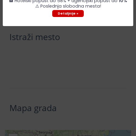
🏨 Hotelski popust do 58% + agencijski popust do
10%
⚠️ Poslednja slobodna mesta!
Detaljnije »
Istraži mesto
Mapa grada