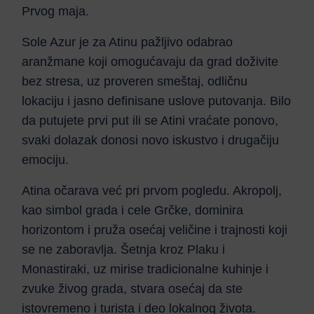
Prvog maja.
Sole Azur je za Atinu pažljivo odabrao
aranžmane koji omogućavaju da grad doživite
bez stresa, uz proveren smeštaj, odličnu
lokaciju i jasno definisane uslove putovanja. Bilo
da putujete prvi put ili se Atini vraćate ponovo,
svaki dolazak donosi novo iskustvo i drugačiju
emociju.
Atina očarava već pri prvom pogledu. Akropolj,
kao simbol grada i cele Grčke, dominira
horizontom i pruža osećaj veličine i trajnosti koji
se ne zaboravlja. Šetnja kroz Plaku i
Monastiraki, uz mirise tradicionalne kuhinje i
zvuke živog grada, stvara osećaj da ste
istovremeno i turista i deo lokalnog života.