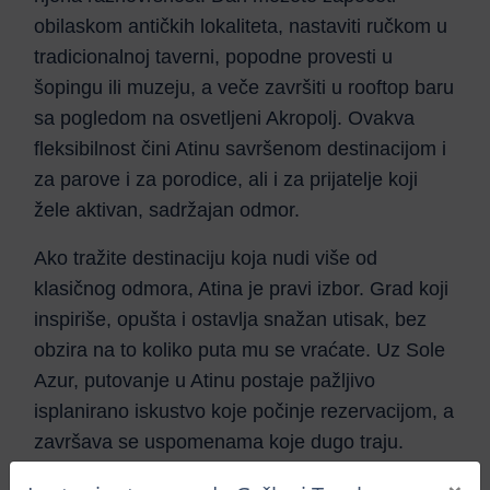
obilaskom antičkih lokaliteta, nastaviti ručkom u
tradicionalnoj taverni, popodne provesti u
šopingu ili muzeju, a veče završiti u rooftop baru
sa pogledom na osvetljeni Akropolj. Ovakva
fleksibilnost čini Atinu savršenom destinacijom i
za parove i za porodice, ali i za prijatelje koji
žele aktivan, sadržajan odmor.
Ako tražite destinaciju koja nudi više od
klasičnog odmora, Atina je pravi izbor. Grad koji
inspiriše, opušta i ostavlja snažan utisak, bez
obzira na to koliko puta mu se vraćate. Uz Sole
Azur, putovanje u Atinu postaje pažljivo
isplanirano iskustvo koje počinje rezervacijom, a
završava se uspomenama koje dugo traju.