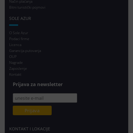
Način plaćanja
Bitni turistički pojmovi
SOLE AZUR
O Sole Azur
Podaci firme
Licenca
Garancija putovanja
OUP
Nagrade
Zaposlenje
Kontakt
Prijava za newsletter
KONTAKT I LOKACIJE