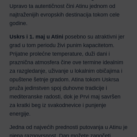
Upravo ta autentičnost čini Atinu jednom od
najtraženijih evropskih destinacija tokom cele
godine.
Uskrs i 1. maj u Atini
posebno su atraktivni jer
grad u tom periodu živi punim kapacitetom.
Prijatne prolećne temperature, duži dani i
praznična atmosfera čine ove termine idealnim
za razgledanje, uživanje u lokalnim običajima i
opuštene šetnje gradom. Atina tokom Uskrsa
pruža jedinstven spoj duhovne tradicije i
mediteranske radosti, dok je Prvi maj savršen
za kratki beg iz svakodnevice i punjenje
energije.
Jedna od najvećih prednosti putovanja u Atinu je
njena raznovrsnost. Dan možete započeti