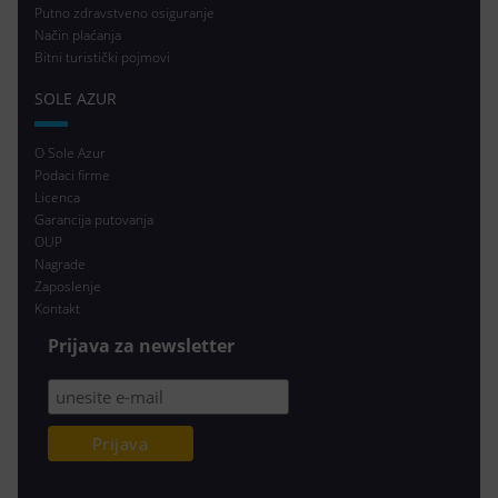
Putno zdravstveno osiguranje
Način plaćanja
Bitni turistički pojmovi
SOLE AZUR
O Sole Azur
Podaci firme
Licenca
Garancija putovanja
OUP
Nagrade
Zaposlenje
Kontakt
Prijava za newsletter