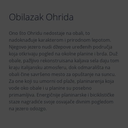
Obilazak Ohrida
Ono što Ohridu nedostaje na obali, to
nadoknađuje karakterom i prirodnom lepotom.
Njegovo jezero nudi džepove uređenih područja
koja otkrivaju pogled na okolne planine i brda. Duž
obale, pažljivo rekonstruisana kaljava sela daju tom
kraju italijansku atmosferu, dok odmarališta na
obali čine savršeno mesto za opuštanje na suncu.
Za one koji su umorni od plaže, planinarenja koja
vode oko obale i u planine su posebno
primamljiva. Energičnije planinarske i biciklističke
staze nagradiće svoje osvajače divnim pogledom
na jezero odozgo.