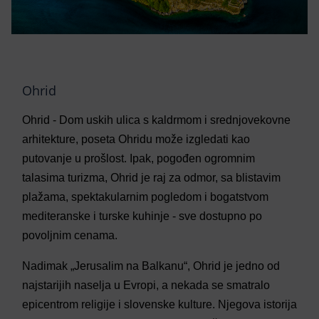
Ohrid
Ohrid - Dom uskih ulica s kaldrmom i srednjovekovne
arhitekture, poseta Ohridu može izgledati kao
putovanje u prošlost. Ipak, pogođen ogromnim
talasima turizma, Ohrid je raj za odmor, sa blistavim
plažama, spektakularnim pogledom i bogatstvom
mediteranske i turske kuhinje - sve dostupno po
povoljnim cenama.
Nadimak „Jerusalim na Balkanu“, Ohrid je jedno od
najstarijih naselja u Evropi, a nekada se smatralo
epicentrom religije i slovenske kulture. Njegova istorija