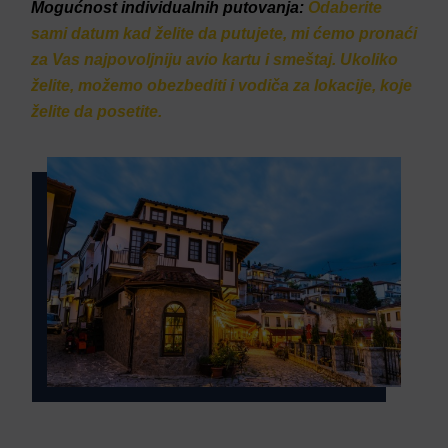
Mogućnost individualnih putovanja:
Odaberite
sami datum kad želite da putujete, mi ćemo pronaći
za Vas najpovoljniju avio kartu i smeštaj. Ukoliko
želite, možemo obezbediti i vodiča za lokacije, koje
želite da posetite.