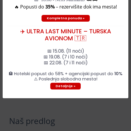
🔥 Popusti do
35%
– rezervišite dok ima mesta!
Kompletna ponuda »
✈️ ULTRA LAST MINUTE – TURSKA
AVIONOM 🇹🇷
📅 15.08. (11 noći)
📅 19.08. (7 i 10 noći)
📅 22.08. (7 i 11 noći)
🏨 Hotelski popust do 58% + agencijski popust do
10%
⚠️ Poslednja slobodna mesta!
Detaljnije »
Leaflet
| ©
OpenStreetMap
contributors
Naš predlog