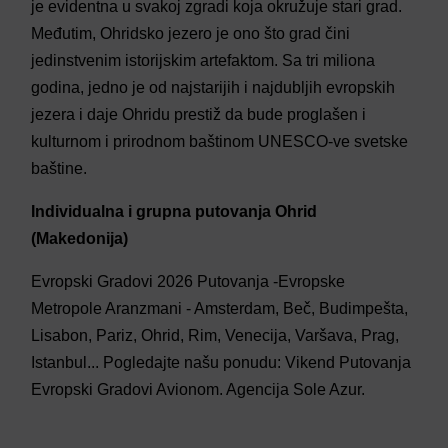
je evidentna u svakoj zgradi koja okružuje stari grad.
Međutim, Ohridsko jezero je ono što grad čini
jedinstvenim istorijskim artefaktom. Sa tri miliona
godina, jedno je od najstarijih i najdubljih evropskih
jezera i daje Ohridu prestiž da bude proglašen i
kulturnom i prirodnom baštinom UNESCO-ve svetske
baštine.
Individualna i grupna putovanja Ohrid
(Makedonija)
Evropski Gradovi 2026 Putovanja -Evropske
Metropole Aranzmani - Amsterdam, Beč, Budimpešta,
Lisabon, Pariz, Ohrid, Rim, Venecija, Varšava, Prag,
Istanbul... Pogledajte našu ponudu: Vikend Putovanja
Evropski Gradovi Avionom. Agencija Sole Azur.