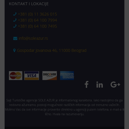
KONTAKT I LOKACIJE
+381 (0) 11 3626 015
+381 (0) 64 100 7994
+381 (0) 64 100 7495
info@soleazur.rs
Gospodar Jovanova 46, 11000 Beograd
Sajt Turističke agencije SOLE AZUR je informativnog karaktera. Iako nastojimo da ga
redovno ažuriramo, postoji mogućnost različitih informacija od trenutno važećih.
Molimo Vas da sve informacije proverite direktno u agenciji putem telefona, e-mail-a ili
lično. Hvala na razumevanju.