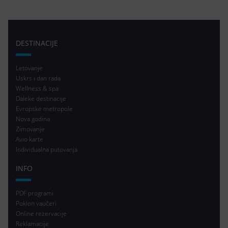
DESTINACIJE
Letovanje
Uskrs i dan rada
Wellness & spa
Daleke destinacije
Evropske metropole
Nova godina
Zimovanje
Avio karte
Individualna putovanja
INFO
PDF programi
Poklon vaučeri
Online rezervacije
Reklamacije