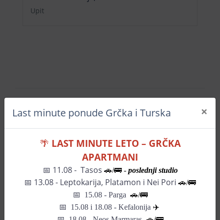
Upit
×
Last minute ponude Grčka i Turska
Mapa grada
🌴
LAST MINUTE LETO – GRČKA
APARTMANI
+
📅 11.08 - Tasos
🚗/🚌 -
poslednji studio
📅
13.08 - Leptokarija, Platamon i Nei Pori
−
🚗/🚌
📅
15.08 - Parga
🚗/
🚌
📅
15.08 i 18.08 - Kefalonija
✈️
📅 18.08 - Neos Marmaras
🚗/🚌