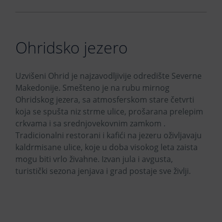
Ohridsko jezero
Uzvišeni Ohrid je najzavodljivije odredište Severne
Makedonije. Smešteno je na rubu mirnog
Ohridskog jezera, sa atmosferskom stare četvrti
koja se spušta niz strme ulice, prošarana prelepim
crkvama i sa srednjovekovnim zamkom .
Tradicionalni restorani i kafići na jezeru oživljavaju
kaldrmisane ulice, koje u doba visokog leta zaista
mogu biti vrlo živahne. Izvan jula i avgusta,
turistički sezona jenjava i grad postaje sve življi.