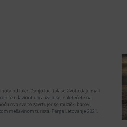
uta od luke. Danju luci talase života daju mali
onite u lavirint ulica iza luke, naletećete na
u riva sve to zavrti, jer se muzički barovi,
tskom mešavinom turista. Parga Letovanje 2021.