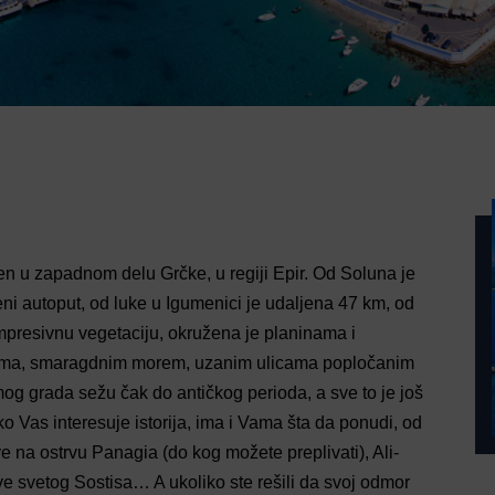
en u zapadnom delu Grčke, u regiji Epir. Od Soluna je
i autoput, od luke u Igumenici je udaljena 47 km, od
presivnu vegetaciju, okružena je planinama i
lama, smaragdnim morem, uzanim ulicama popločanim
g grada sežu čak do antičkog perioda, a sve to je još
o Vas interesuje istorija, ima i Vama šta da ponudi, od
e na ostrvu Panagia (do kog možete preplivati), Ali-
e svetog Sostisa… A ukoliko ste rešili da svoj odmor