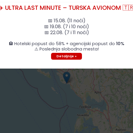
✈️ ULTRA LAST MINUTE – TURSKA AVIONOM 🇹
📅 15.08. (11 noći)
📅 19.08. (7 i 10 noći)
📅 22.08. (7 i 11 noći)
🏨 Hotelski popust do 58% + agencijski popust do
10%
⚠️ Poslednja slobodna mesta!
Detaljnije »