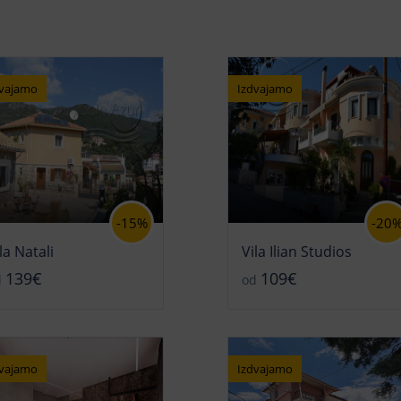
dvajamo
Izdvajamo
-15%
-20
la Natali
Vila Ilian Studios
139€
109€
d
od
dvajamo
Izdvajamo