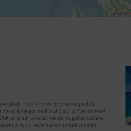
gove plaze. Tu je Krioneri, prometna gradska
pored je njegov mali brat (sestra) Piso Krioneri
Dok se iznad rta nalazi Valtos, dugačka peščana
bednom plivanju, tavernama i ponudi vodenih