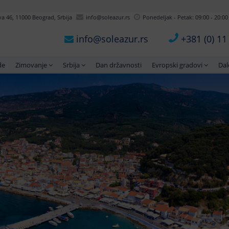
 46, 11000 Beograd, Srbija
info@soleazur.rs
Ponedeljak - Petak: 09:00 - 20:00
info@soleazur.rs
+381 (0) 1
de
Zimovanje
Srbija
Dan državnosti
Evropski gradovi
Dal