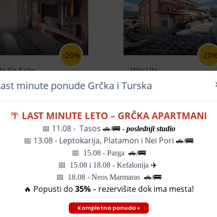
-20%
-20
la En Solo
Vila Ula
Last minute ponude Grčka i Turska
109€
129€
d
od
🌴
LAST MINUTE LETO – GRČKA APARTMANI
📅 11.08 - Tasos
🚗/🚌 -
poslednji studio
📅
13.08 - Leptokarija, Platamon i Nei Pori
🚗/🚌
📅
15.08 - Parga
🚗/
🚌
📅
15.08 i 18.08 - Kefalonija
✈️
📅 18.08 - Neos Marmaras
🚗/🚌
🔥 Popusti do
35%
– rezervišite dok ima mesta!
Kompletna ponuda »