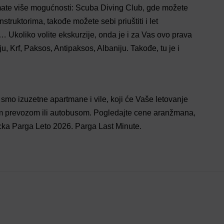
u imate više mogućnosti: Scuba Diving Club, gde možete
instruktorima, takođe možete sebi priuštiti i let
… Ukoliko volite ekskurzije, onda je i za Vas ovo prava
ju, Krf, Paksos, Antipaksos, Albaniju. Takođe, tu je i
smo izuzetne apartmane i vile, koji će Vaše letovanje
m prevozom ili autobusom. Pogledajte cene aranžmana,
Grcka Parga Leto 2026. Parga Last Minute.