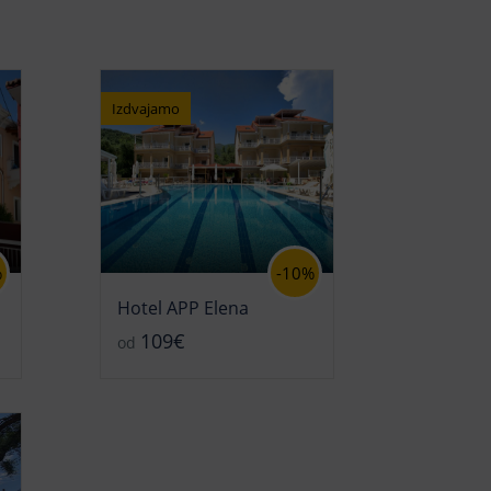
Izdvajamo
%
-10%
Hotel APP Elena
109€
od