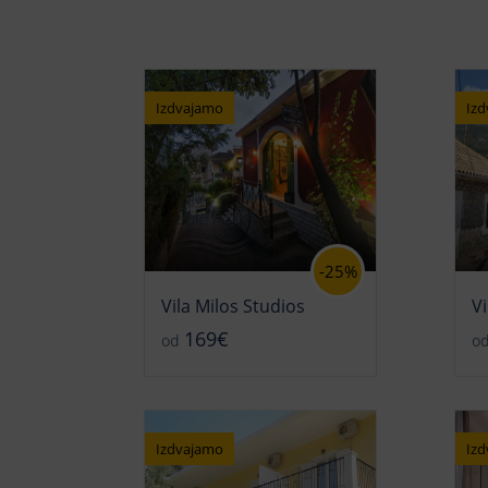
Izdvajamo
Iz
-25%
Vila Milos Studios
Vi
169€
od
o
Izdvajamo
Iz