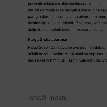
posvetite isključivo aktivnostima na vodi, i t
naučiti da ronite ili se otisnuti u ove dubine sa 
paraglajderom, ili surfovati na otvorenom moru
destinacija: obiđite Lefkadu, Zakintos, Kefaloni
obilje tradicionalnih taverni, restorana, kafića.
Parga Grčka apartmani
Parga 2026 - Za letovanje ove godine odabrali 
učiniti nezaboravnim. Aranžmani su sopstveni
kao i naše first minute i last minute ponude. 
Istraži mesto