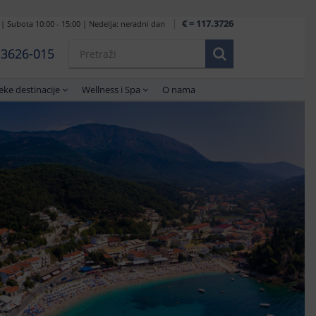
€ = 117.3726
 | Subota 10:00 - 15:00 | Nedelja: neradni dan
1 3626-015
eke destinacije
Wellness i Spa
O nama