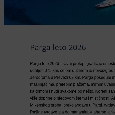
Parga leto 2026
Parga leto 2026 – Ovaj prelepi gradić je smešt
udaljen 375 km, celom dužinom je novoizgrađen
aerodroma u Prevezi 62 km. Parga poseduje im
maslinjacima, prelepim plažama, mirnim uva
kaldrmom i nudi svakome po nešto. Koreni samo
više doprinelo njegovom šarmu i mističnosti. Ak
Mikenskog groba, preko tvrđave u Pargi, tvrđav
Pašine tvrđave, pa do manastira Vlaheron, crkv