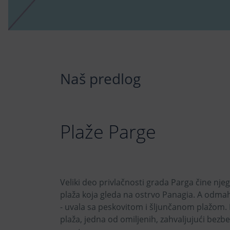
Naš predlog
Plaže Parge
Veliki deo privlačnosti grada Parga čine nje
plaža koja gleda na ostrvo Panagia. A odmah 
- uvala sa peskovitom i šljunčanom plažom. 
plaža, jedna od omiljenih, zahvaljujući bez