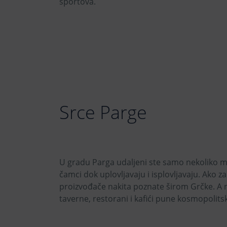
sportova.
Srce Parge
U gradu Parga udaljeni ste samo nekoliko min
čamci dok uplovljavaju i isplovljavaju. Ako zar
proizvođače nakita poznate širom Grčke. A noć
taverne, restorani i kafići pune kosmopoli