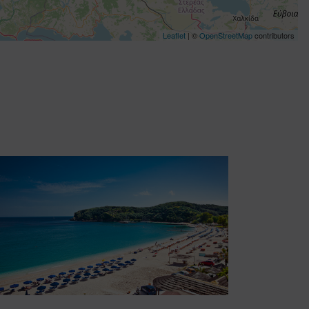
Leaflet
| ©
OpenStreetMap
contributors