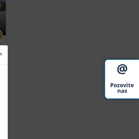
%
×
@
Pozovite
nas