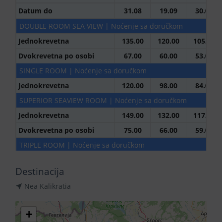
Datum do
31.08
19.09
30.09
DOUBLE ROOM SEA VIEW | Noćenje sa doručkom
Jednokrevetna
135.00
120.00
105.00
Dvokrevetna po osobi
67.00
60.00
53.00
SINGLE ROOM | Noćenje sa doručkom
Jednokrevetna
120.00
98.00
84.00
SUPERIOR SEAVIEW ROOM | Noćenje sa doručkom
Jednokrevetna
149.00
132.00
117.00
Dvokrevetna po osobi
75.00
66.00
59.00
TRIPLE ROOM | Noćenje sa doručkom
Jednokrevetna
161.00
146.00
125.00
Destinacija
1 + Prvo dete 0-1.99 god.
0.00
0.00
0.00
Nea Kalikratia
1 + Prvo dete 2-11.99 god.
0.00
0.00
0.00
Dvokrevetna po osobi
80.00
73.00
62.00
+
2 + Prvo dete 0-1.99 god.
0.00
0.00
0.00