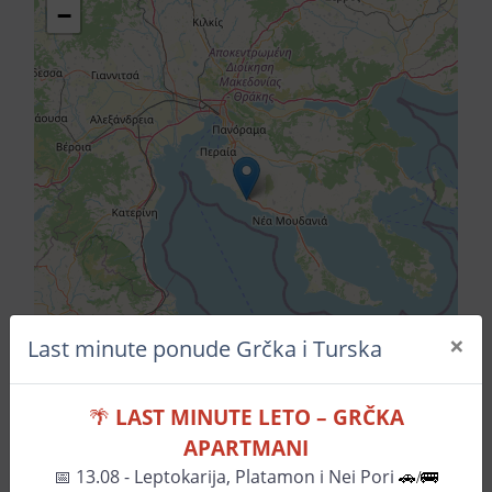
−
2 + Prvo dete 2-11.99 god.
0.00
0.00
0.00
1. dodatni ležaj
0.00
0.00
0.00
×
Last minute ponude Grčka i Turska
🌴
LAST MINUTE LETO – GRČKA
Leaflet
| ©
OpenStreetMap
contributors
APARTMANI
📅
13.08 - Leptokarija, Platamon i Nei Pori
🚗/🚌