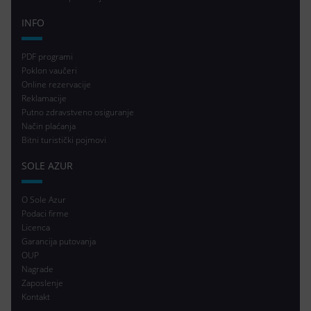
INFO
PDF programi
Poklon vaučeri
Online rezervacije
Reklamacije
Putno zdravstveno osiguranje
Način plaćanja
Bitni turistički pojmovi
SOLE AZUR
O Sole Azur
Podaci firme
Licenca
Garancija putovanja
OUP
Nagrade
Zaposlenje
Kontakt