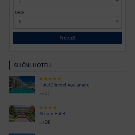
Deca
Pretraži
SLIČNI HOTELI
Hotel Elinotel Apolamare
0€
od
-
Atrium Hotel
0€
od
-