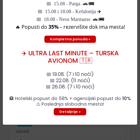
Pretraga
📅
15.08 - Parga
🚗/
🚌
📅
15.08 i 18.08 - Kefalonija
✈️
Aranžman
📅 18.08 - Neos Marmaras
🚗/🚌
🔥 Popusti do
35%
– rezervišite dok ima mesta!
Država
Kompletna ponuda »
✈️ ULTRA LAST MINUTE – TURSKA
Lokacija
AVIONOM 🇹🇷
📅 19.08. (7 i 10 noći)
Datum
📅 22.08. (11 noći)
📅 26.08. (7 i 10 noći)
🏨 Hotelski popust do 58% + agencijski popust do
10%
Noćenja
⚠️ Poslednja slobodna mesta!
Detaljnije »
PUTNICI
Odrasli