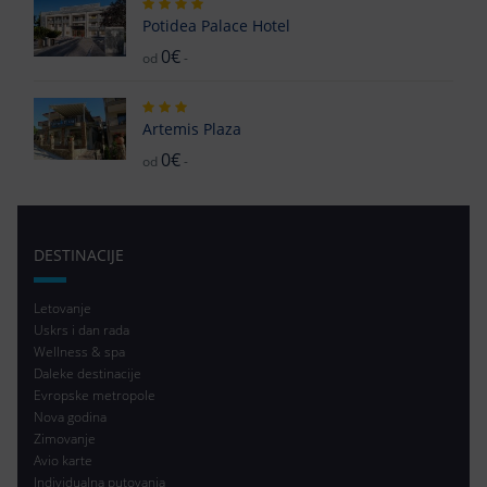
Potidea Palace Hotel
0€
od
-
Artemis Plaza
0€
od
-
DESTINACIJE
Letovanje
Uskrs i dan rada
Wellness & spa
Daleke destinacije
Evropske metropole
Nova godina
Zimovanje
Avio karte
Individualna putovanja