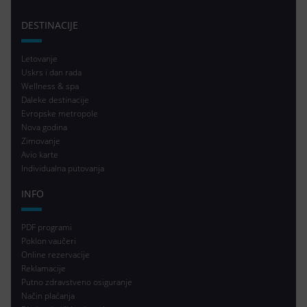
DESTINACIJE
Letovanje
Uskrs i dan rada
Wellness & spa
Daleke destinacije
Evropske metropole
Nova godina
Zimovanje
Avio karte
Individualna putovanja
INFO
PDF programi
Poklon vaučeri
Online rezervacije
Reklamacije
Putno zdravstveno osiguranje
Način plaćanja