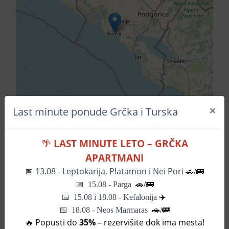
×
Last minute ponude Grčka i Turska
🌴
LAST MINUTE LETO – GRČKA
Leaflet
| ©
OpenStreetMap
contributors
APARTMANI
📅
13.08 - Leptokarija, Platamon i Nei Pori
🚗/🚌
Pozovite za informacije
📅
15.08 - Parga
🚗/
🚌
📅
15.08 i 18.08 - Kefalonija
✈️
📅 18.08 - Neos Marmaras
🚗/🚌
SLIČNI HOTELI
🔥 Popusti do
35%
– rezervišite dok ima mesta!