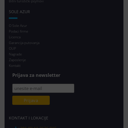
Bitni turistički pojmovi
SOLE AZUR
O Sole Azur
Podaci firme
Licenca
Garancija putovanja
OUP
Nagrade
Zaposlenje
Kontakt
Prijava za newsletter
KONTAKT I LOKACIJE