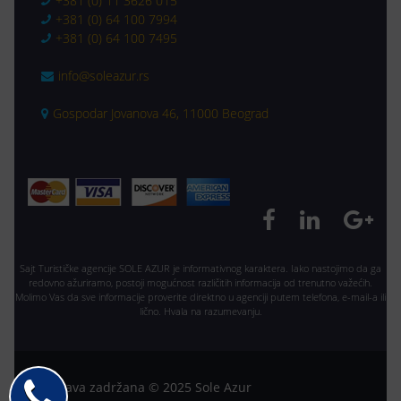
+381 (0) 11 3626 015
+381 (0) 64 100 7994
+381 (0) 64 100 7495
info@soleazur.rs
Gospodar Jovanova 46, 11000 Beograd
Sajt Turističke agencije SOLE AZUR je informativnog karaktera. Iako nastojimo da ga
redovno ažuriramo, postoji mogućnost različitih informacija od trenutno važećih.
Molimo Vas da sve informacije proverite direktno u agenciji putem telefona, e-mail-a ili
lično. Hvala na razumevanju.
Sva prava zadržana © 2025 Sole Azur