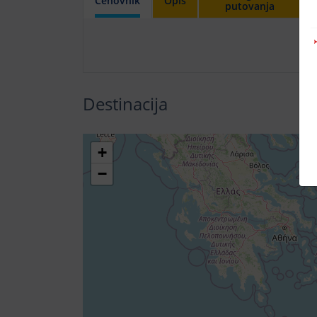
Cenovnik
Opis
putovanja
Destinacija
+
−