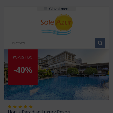
Glavni meni
POPUST DO
-40%
Horus Paradise Luxury Resort