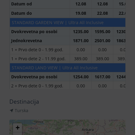
Datum od
12.08
12.08
15.08
Datum do
19.08
22.08
22.08
STANDARD GARDEN VIEW | Ultra All Inclusive
Dvokrevetna po osobi
1235.00
1595.00
1230.00
Jednokrevetna
1871.00
2501.00
1863.00
1 + Prvo dete 0 - 1.99 god.
0.00
0.00
0.00
1 + Prvo dete 2 - 11.99 god.
389.00
389.00
389.00
STANDARD LAND VIEW | Ultra All Inclusive
Dvokrevetna po osobi
1254.00
1617.00
1244.00
2 + Prvo dete 0 - 1.99 god.
0.00
0.00
0.00
2 + Prvo dete 2 - 11.99 god.
389.00
389.00
389.00
Destinacija
Trokrevetna po osobi
1172.00
1501.00
1163.00
Turska
3 + Prvo dete 0 - 1.99 god.
0.00
0.00
0.00
3 + Prvo dete 2 - 2.99 god.
389.00
389.00
389.00
+
Jednokrevetna
1905.00
2540.00
1887.00