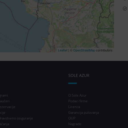
Leaflet
| ©
OpenStreetMap
contributors
SOLE AZUR
grami
O Sole Azur
aučeri
Podaci firme
ezervacije
Licenca
cije
Garancija putovanja
dravstveno osiguranje
OUP
aćanja
Nagrade