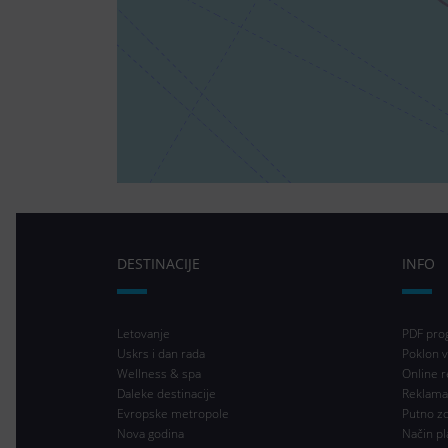
DESTINACIJE
INFO
Letovanje
PDF pro
Uskrs i dan rada
Poklon v
Wellness & spa
Online r
Daleke destinacije
Reklama
Evropske metropole
Putno z
Nova godina
Način pl