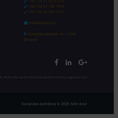
+381 (0) 11 3626 015
+381 (0) 64 100 7994
+381 (0) 64 100 7495
info@soleazur.rs
Gospodar Jovanova 46, 11000
Beograd
ih. Molimo Vas da sve informacije proverite direktno u agenciji putem
Sva prava zadržana © 2025 Sole Azur