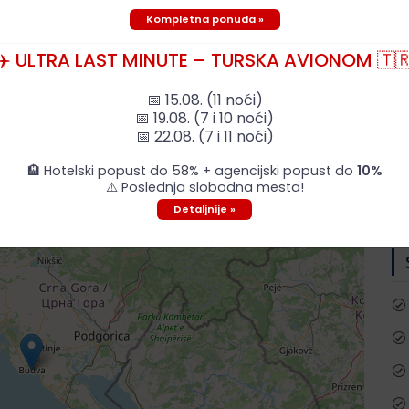
Kompletna ponuda »
✈️ ULTRA LAST MINUTE – TURSKA AVIONOM 🇹
📅 15.08. (11 noći)
📅 19.08. (7 i 10 noći)
📅 22.08. (7 i 11 noći)
🏨 Hotelski popust do 58% + agencijski popust do
10%
⚠️ Poslednja slobodna mesta!
Detaljnije »