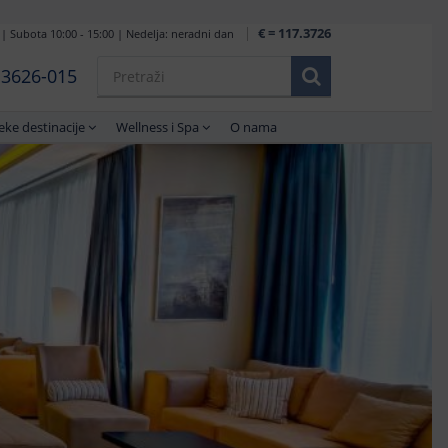
€ = 117.3726
 | Subota 10:00 - 15:00 | Nedelja: neradni dan
1 3626-015
eke destinacije
Wellness i Spa
O nama