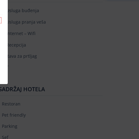
Usluga buđenja

Usluga pranja veša
Internet – Wifi
Recepcija
Ostava za prtljag
Sef
SADRŽAJ HOTELA
Restoran
Pet friendly
Parking
Sef