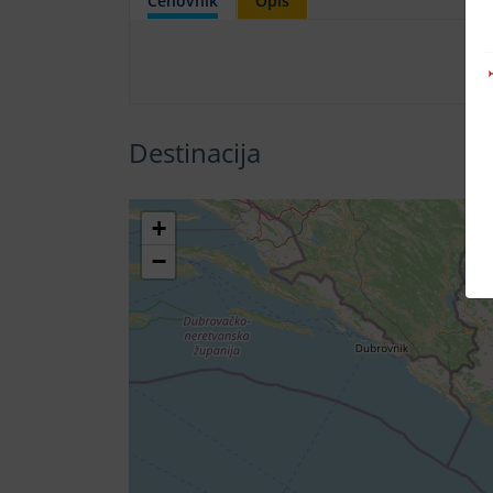
Cenovnik
Opis
Destinacija
+
−