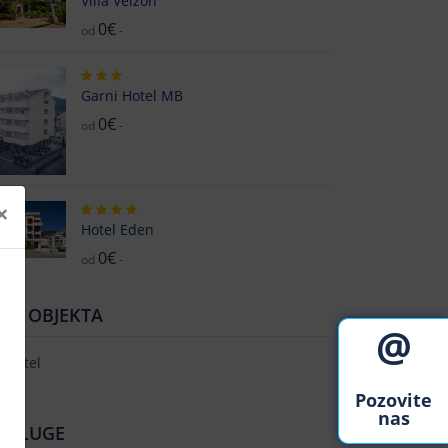
Villa Velžon
0€
od
-
Garni Hotel MB
0€
od
-
×
Hotel Eden
0€
od
-
TIP OBJEKTA
@
Hotel
Pozovite
nas
USLUGE