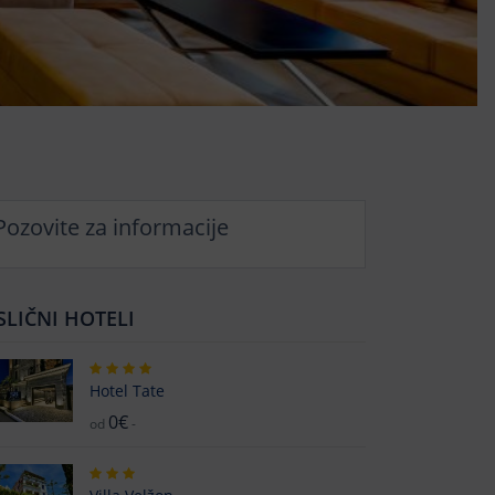
Pozovite za informacije
SLIČNI HOTELI
Hotel Tate
0€
od
-