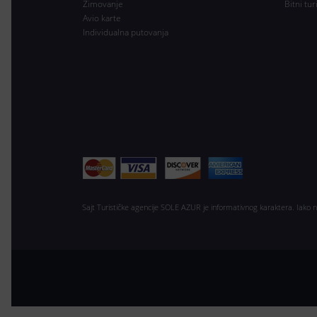
Zimovanje
Bitni tur
Avio karte
Individualna putovanja
Sajt Turističke agencije SOLE AZUR je informativnog karaktera. Iako 