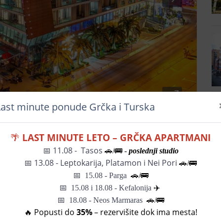
Last minute ponude Grčka i Turska
🌴
LAST MINUTE LETO – GRČKA APARTMANI
📅 11.08 - Tasos
🚗/🚌 -
poslednji studio
📅
13.08 - Leptokarija, Platamon i Nei Pori
🚗/🚌
📅
15.08 - Parga
🚗/
🚌
📅
15.08 i 18.08 - Kefalonija
✈️
📅 18.08 - Neos Marmaras
🚗/🚌
🔥 Popusti do
35%
– rezervišite dok ima mesta!