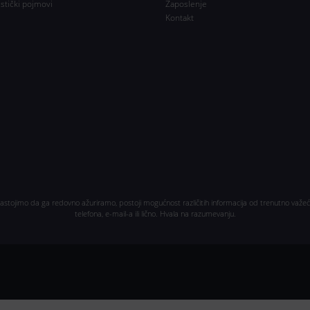
istički pojmovi
Zaposlenje
Kontakt
nastojimo da ga redovno ažuriramo, postoji mogućnost različitih informacija od trenutno važeć
telefona, e-mail-a ili lično. Hvala na razumevanju.