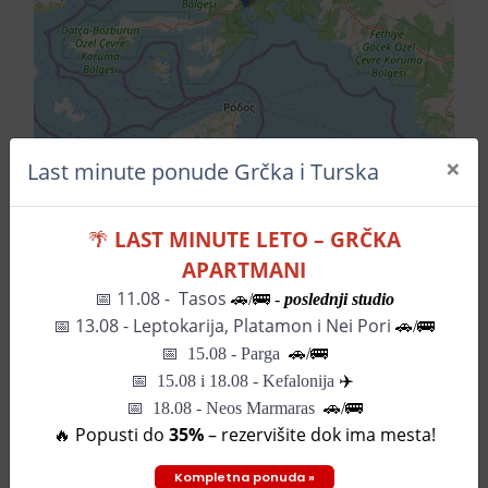
×
Last minute ponude Grčka i Turska
🌴
LAST MINUTE LETO – GRČKA
Leaflet
| ©
OpenStreetMap
contributors
APARTMANI
📅 11.08 - Tasos
🚗/🚌 -
poslednji studio
Pozovite za informacije
📅
13.08 - Leptokarija, Platamon i Nei Pori
🚗/🚌
📅
15.08 - Parga
🚗/
🚌
📅
15.08 i 18.08 - Kefalonija
✈️
SLIČNI HOTELI
📅 18.08 - Neos Marmaras
🚗/🚌
🔥 Popusti do
35%
– rezervišite dok ima mesta!
Hotel Babylon
Kompletna ponuda »