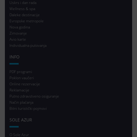
Uskrs i dan rada
Wellness & spa
Daleke destinacije
Evropske metropole
Nova godina
Zimovanje
Avio karte
Individualna putovanja
INFO
PDF programi
Poklon vaučeri
Online rezervacije
Reklamacije
Putno zdravstveno osiguranje
Način plaćanja
Bitni turistički pojmovi
SOLE AZUR
O Sole Azur