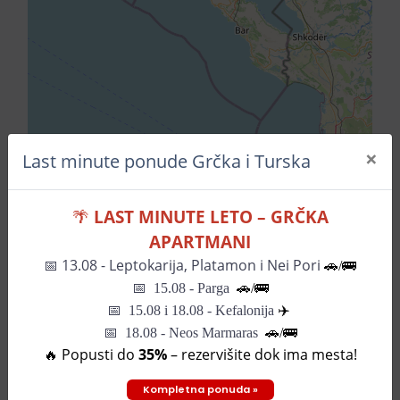
×
Last minute ponude Grčka i Turska
Leaflet
| ©
OpenStreetMap
contributors
🌴
LAST MINUTE LETO – GRČKA
Pozovite za informacije
APARTMANI
📅
13.08 - Leptokarija, Platamon i Nei Pori
🚗/🚌
📅
15.08 - Parga
🚗/
🚌
📅
15.08 i 18.08 - Kefalonija
✈️
SLIČNI HOTELI
📅 18.08 - Neos Marmaras
🚗/🚌
🔥 Popusti do
35%
– rezervišite dok ima mesta!
Hotel Tate
Kompletna ponuda »
0€
od
-