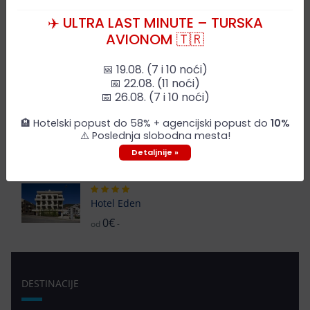
✈️ ULTRA LAST MINUTE – TURSKA
AVIONOM 🇹🇷
Villa Velžon
0€
od
-
📅 19.08. (7 i 10 noći)
📅 22.08. (11 noći)
📅 26.08. (7 i 10 noći)
Garni Hotel MB
🏨 Hotelski popust do 58% + agencijski popust do
10%
0€
od
-
⚠️ Poslednja slobodna mesta!
Detaljnije »
Hotel Eden
0€
od
-
DESTINACIJE