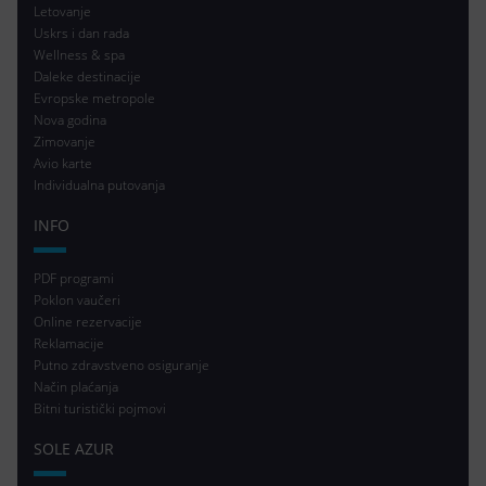
Letovanje
Uskrs i dan rada
Wellness & spa
Daleke destinacije
Evropske metropole
Nova godina
Zimovanje
Avio karte
Individualna putovanja
INFO
PDF programi
Poklon vaučeri
Online rezervacije
Reklamacije
Putno zdravstveno osiguranje
Način plaćanja
Bitni turistički pojmovi
SOLE AZUR