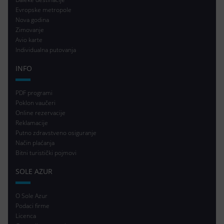
Evropske metropole
Nova godina
Zimovanje
Avio karte
Individualna putovanja
INFO
PDF programi
Poklon vaučeri
Online rezervacije
Reklamacije
Putno zdravstveno osiguranje
Način plaćanja
Bitni turistički pojmovi
SOLE AZUR
O Sole Azur
Podaci firme
Licenca