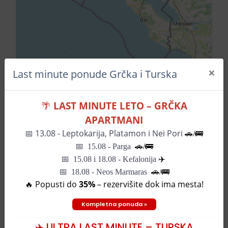
×
Last minute ponude Grčka i Turska
Leaflet
| ©
OpenStreetMap
contributors
🌴
LAST MINUTE LETO – GRČKA
APARTMANI
Pozovite za informacije
📅
13.08 - Leptokarija, Platamon i Nei Pori
🚗/🚌
📅
15.08 - Parga
🚗/
🚌
📅
15.08 i 18.08 - Kefalonija
✈️
SLIČNI HOTELI
📅 18.08 - Neos Marmaras
🚗/🚌
🔥 Popusti do
35%
– rezervišite dok ima mesta!
Hotel Galia
Kompletna ponuda »
0€
od
-
✈️ ULTRA LAST MINUTE – TURSKA