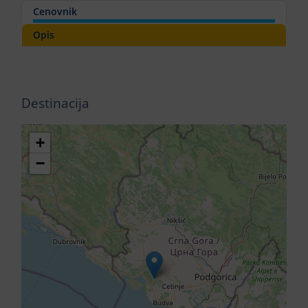
Cenovnik
Opis
Destinacija
+
−