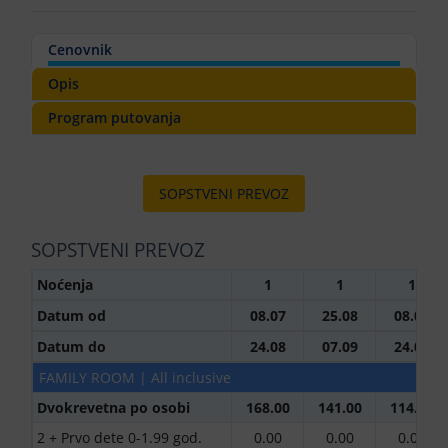
Cenovnik
Opis
Program putovanja
SOPSTVENI PREVOZ
SOPSTVENI PREVOZ
Noćenja
1
1
1
Datum od
08.07
25.08
08.09
Datum do
24.08
07.09
24.09
FAMILY ROOM | All inclusive
Dvokrevetna po osobi
168.00
141.00
114.00
2 + Prvo dete 0-1.99 god.
0.00
0.00
0.00