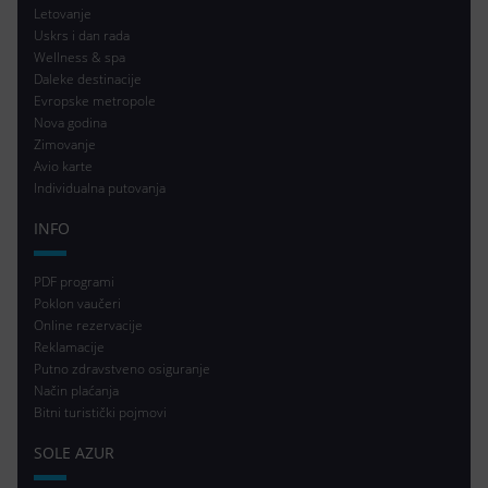
Letovanje
Uskrs i dan rada
Wellness & spa
Daleke destinacije
Evropske metropole
Nova godina
Zimovanje
Avio karte
Individualna putovanja
INFO
PDF programi
Poklon vaučeri
Online rezervacije
Reklamacije
Putno zdravstveno osiguranje
Način plaćanja
Bitni turistički pojmovi
SOLE AZUR