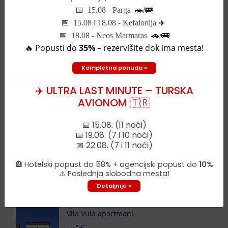
📅
15.08 - Parga
🚗/
🚌
📅
15.08 i 18.08 - Kefalonija
✈️
📅 18.08 - Neos Marmaras
🚗/🚌
🔥 Popusti do
35%
– rezervišite dok ima mesta!
Kompletna ponuda »
Leaflet
| ©
OpenStreetMap
contributors
✈️ ULTRA LAST MINUTE – TURSKA
Pozovite za informacije
AVIONOM 🇹🇷
📅 15.08. (11 noći)
📅 19.08. (7 i 10 noći)
SLIČNI HOTELI
📅 22.08. (7 i 11 noći)
🏨 Hotelski popust do 58% + agencijski popust do
10%
Vila Anastasia
⚠️ Poslednja slobodna mesta!
0€
od
-
Detaljnije »
Vila Vula apartmani