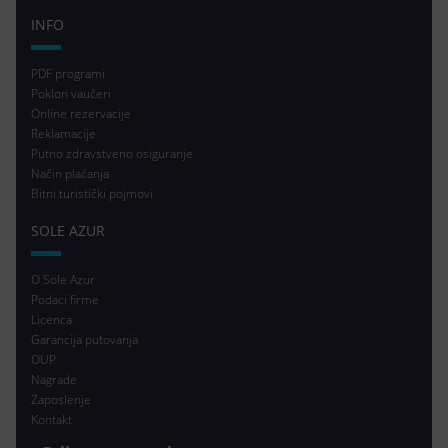
INFO
PDF programi
Poklon vaučeri
Online rezervacije
Reklamacije
Putno zdravstveno osiguranje
Način plaćanja
Bitni turistički pojmovi
SOLE AZUR
O Sole Azur
Podaci firme
Licenca
Garancija putovanja
OUP
Nagrade
Zaposlenje
Kontakt