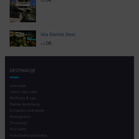
0€
od
-
Vila Elanios Zeus
0€
od
-
DESTINACIJE
Letovanje
Uskrs i dan rada
Wellness & spa
Daleke destinacije
Evropske metropole
Nova godina
Zimovanje
Avio karte
Individualna putovanja