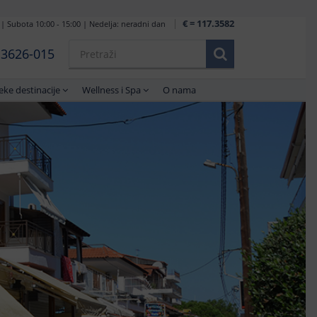
€ = 117.3582
 | Subota 10:00 - 15:00 | Nedelja: neradni dan
1 3626-015
eke destinacije
Wellness i Spa
O nama