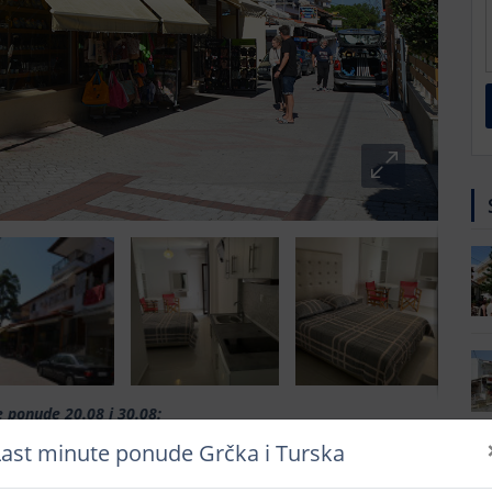
 ponude 20.08 i 30.08:
Last minute ponude Grčka i Turska
/10 noci
11 dana/10 noci
a 20.08.-30.08.
Termin boravka 30.08.-09.09.