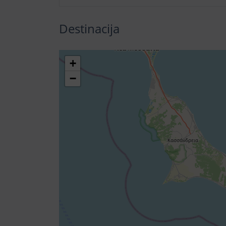
Destinacija
+
−