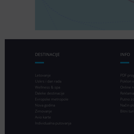
DESTINACIJE
INFO
Letovanje
PDF pro
Uskrs i dan rada
Poklon v
Wellness & spa
Online r
Daleke destinacije
Reklama
Evropske metropole
Putno z
Nova godina
Način pl
Zimovanje
Bitni tur
Avio karte
Individualna putovanja