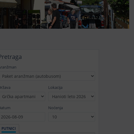
Pretraga
Aranžman
Država
Lokacija
Datum
Noćenja
PUTNICI