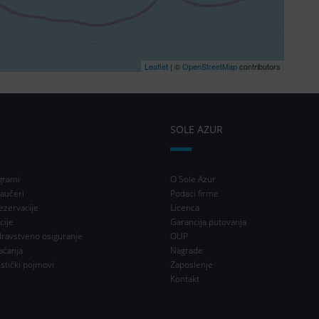
Leaflet
| ©
OpenStreetMap
contributors
SOLE AZUR
grami
O Sole Azur
aučeri
Podaci firme
ezervacije
Licenca
cije
Garancija putovanja
dravstveno osiguranje
OUP
aćanja
Nagrade
istički pojmovi
Zaposlenje
Kontakt