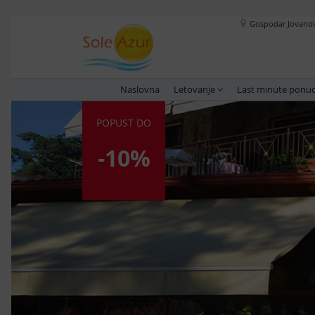
Gospodar Jovanova
Naslovna
Letovanje
Last minute ponu
POPUST DO
-10%