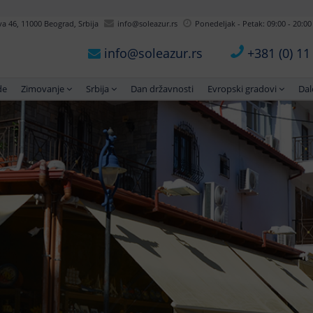
 46, 11000 Beograd, Srbija
info@soleazur.rs
Ponedeljak - Petak: 09:00 - 20:00
info@soleazur.rs
+381 (0) 1
de
Zimovanje
Srbija
Dan državnosti
Evropski gradovi
Dal