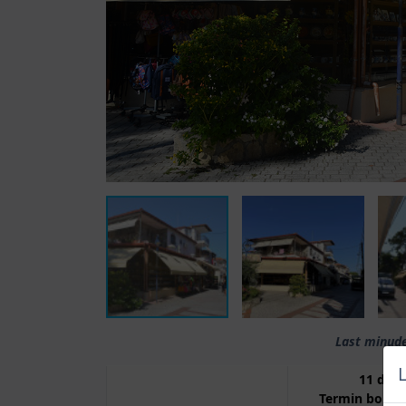
Last minude
11 dana
Termin boravk