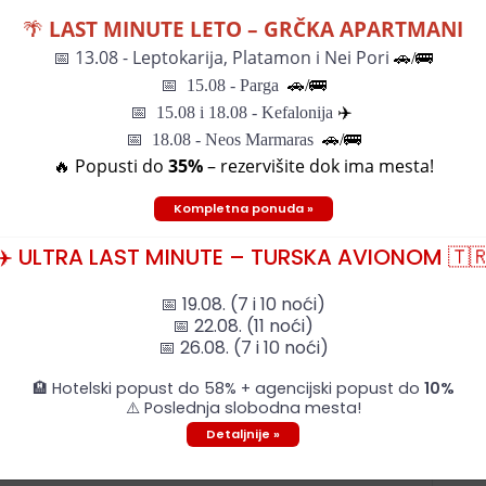
voz/Bus prevoz
Sopstveni prevoz/Bus prevoz
🌴
LAST MINUTE LETO – GRČKA APARTMANI
/
395€
(439€)
/
📅
13.08 - Leptokarija, Platamon i Nei Pori
🚗/🚌
📅
15.08 - Parga
🚗/
🚌
📅
15.08 i 18.08 - Kefalonija
✈️
📅 18.08 - Neos Marmaras
🚗/🚌
🔥 Popusti do
35%
– rezervišite dok ima mesta!
Last-minute
Program
Opis
ponude
putovanja
Kompletna ponuda »
OJ CENI / SVE UKLJUČENO U CENU:
✈️ ULTRA LAST MINUTE – TURSKA AVIONOM 🇹
oćenja (usluga najam)
📅 19.08. (7 i 10 noći)
ŽMANA PO OSOBI:
📅 22.08. (11 noći)
📅 26.08. (7 i 10 noći)
1.06
21.06
01.07
11.07
21.07
31.07
10.08
20.08
30.08
09.09
-
-
-
-
-
-
-
-
-
-
🏨 Hotelski popust do 58% + agencijski popust do
10%
1.06
01.07
11.07
21.07
31.07
10.08
20.08
30.08
09.09
19.09
⚠️ Poslednja slobodna mesta!
59
309
359
399
419
419
399
359
279
229
Detaljnije »
79
329
379
419
439
439
419
379
299
249