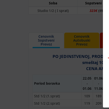
Soba
Sopstveni pre
Studio 1/2 ( I sprat)
323€
(359€)
Cenovnik
Cenovnik
Sopstveni
Autobuski
Prevoz
Prevoz
PO JEDINSTVENOJ, PRODAJN
smeštaj 10 n
CENA ARAN
22.05
01.06
1
Period boravka
-
-
01.06
11.06
2
Std 1/2 (1.sprat)
109
189
2
Std 1/2 (2.sprat)
119
209
2