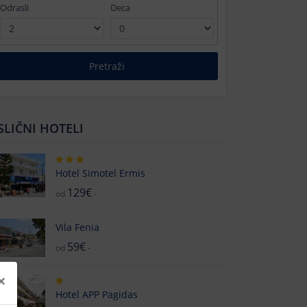
Odrasli
Deca
Pretraži
SLIČNI HOTELI
Hotel Simotel Ermis
129€
od
-
Vila Fenia
59€
od
-
×
Hotel APP Pagidas