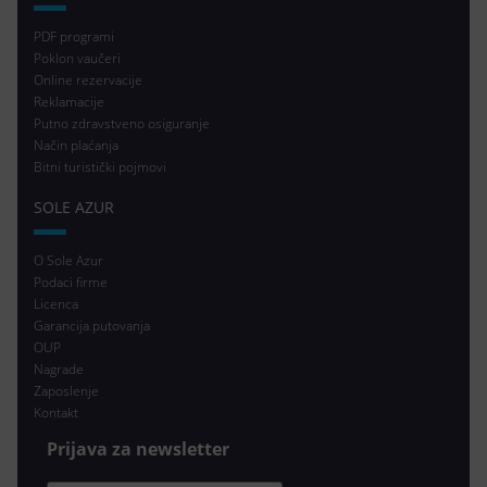
PDF programi
Poklon vaučeri
Online rezervacije
Reklamacije
Putno zdravstveno osiguranje
Način plaćanja
Bitni turistički pojmovi
SOLE AZUR
O Sole Azur
Podaci firme
Licenca
Garancija putovanja
OUP
Nagrade
Zaposlenje
Kontakt
Prijava za newsletter