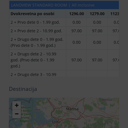
LANDVIEW STANDARD ROOM | All inclusive
Dvokrevetna po osobi
1296.00
1279.00
1123.00
2 + Prvo dete 0 - 1.99 god.
0.00
0.00
0.00
2 + Prvo dete 2 - 10.99 god.
97.00
97.00
97.00
2 + Drugo dete 0 - 1.99 god.
0.00
0.00
0.00
(Prvo dete 0 - 1.99 god.)
2 + Drugo dete 2 - 10.99
god. (Prvo dete 0 - 1.99
97.00
97.00
97.00
god.)
2 + Drugo dete 3 - 10.99
god. (Prvo dete 0 - 1.99
704.00
695.00
617.00
god.)
Destinacija
2 + Drugo dete 2 - 10.99
god. (Prvo dete 2 - 2.99
97.00
97.00
97.00
+
god.)
−
2 + Drugo dete 3 - 10.99
god. (Prvo dete 2 - 10.99
704.00
695.00
617.00
god.)