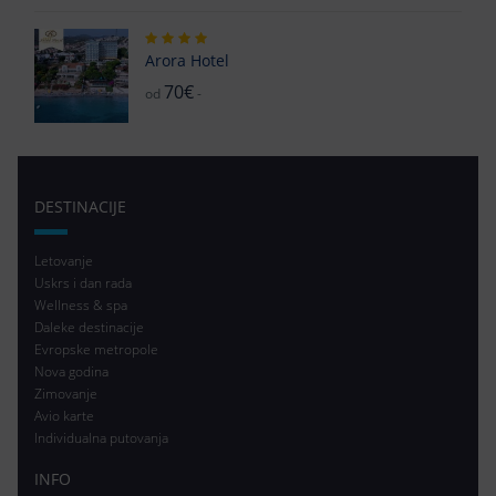
god. (Prvo dete 2 - 10.99
362.00
359.00
328.00
god.)
Arora Hotel
70€
od
-
DESTINACIJE
Letovanje
Uskrs i dan rada
Wellness & spa
Daleke destinacije
Evropske metropole
Nova godina
Zimovanje
Avio karte
Individualna putovanja
INFO