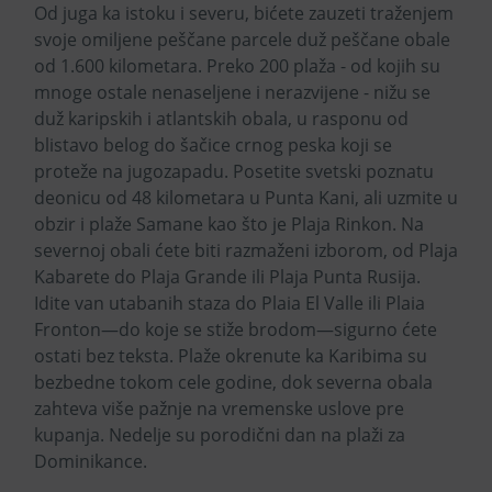
Od juga ka istoku i severu, bićete zauzeti traženjem
svoje omiljene peščane parcele duž peščane obale
od 1.600 kilometara. Preko 200 plaža - od kojih su
mnoge ostale nenaseljene i nerazvijene - nižu se
duž karipskih i atlantskih obala, u rasponu od
blistavo belog do šačice crnog peska koji se
proteže na jugozapadu. Posetite svetski poznatu
deonicu od 48 kilometara u Punta Kani, ali uzmite u
obzir i plaže Samane kao što je Plaja Rinkon. Na
severnoj obali ćete biti razmaženi izborom, od Plaja
Kabarete do Plaja Grande ili Plaja Punta Rusija.
Idite van utabanih staza do Plaia El Valle ili Plaia
Fronton—do koje se stiže brodom—sigurno ćete
ostati bez teksta. Plaže okrenute ka Karibima su
bezbedne tokom cele godine, dok severna obala
zahteva više pažnje na vremenske uslove pre
kupanja. Nedelje su porodični dan na plaži za
Dominikance.