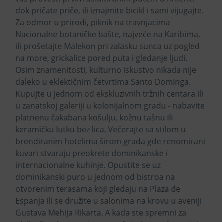
dok pričate priče, ili iznajmite bicikl i sami vijugajte.
Za odmor u prirodi, piknik na travnjacima
Nacionalne botaničke bašte, najveće na Karibima,
ili prošetajte Malekon pri zalasku sunca uz pogled
na more, grickalice pored puta i gledanje ljudi.
Osim znamenitosti, kulturno iskustvo nikada nije
daleko u eklektičnim četvrtima Santo Dominga.
Kupujte u jednom od ekskluzivnih tržnih centara ili
u zanatskoj galeriji u kolonijalnom gradu - nabavite
platnenu čakabana košulju, kožnu tašnu ili
keramičku lutku bez lica. Večerajte sa stilom u
brendiranim hotelima širom grada gde renomirani
kuvari stvaraju preokrete dominikanske i
internacionalne kuhinje. Opustite se uz
dominikanski puro u jednom od bistroa na
otvorenim terasama koji gledaju na Plaza de
Espanja ili se družite u salonima na krovu u aveniji
Gustava Mehija Rikarta. A kada ste spremni za