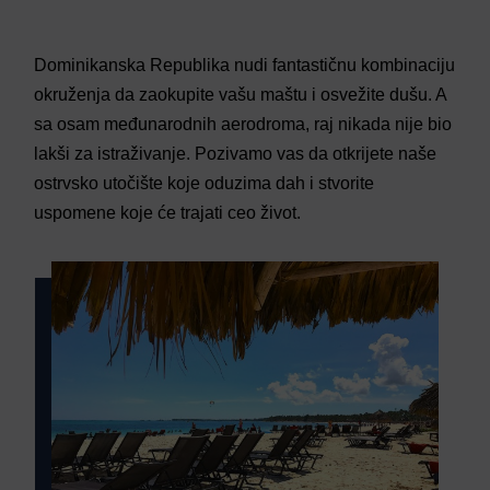
Dominikanska Republika nudi fantastičnu kombinaciju
okruženja da zaokupite vašu maštu i osvežite dušu. A
sa osam međunarodnih aerodroma, raj nikada nije bio
lakši za istraživanje. Pozivamo vas da otkrijete naše
ostrvsko utočište koje oduzima dah i stvorite
uspomene koje će trajati ceo život.