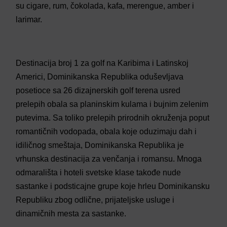
su cigare, rum, čokolada, kafa, merengue, amber i
larimar.
Destinacija broj 1 za golf na Karibima i Latinskoj
Americi, Dominikanska Republika oduševljava
posetioce sa 26 dizajnerskih golf terena usred
prelepih obala sa planinskim kulama i bujnim zelenim
putevima. Sa toliko prelepih prirodnih okruženja poput
romantičnih vodopada, obala koje oduzimaju dah i
idiličnog smeštaja, Dominikanska Republika je
vrhunska destinacija za venčanja i romansu. Mnoga
odmarališta i hoteli svetske klase takođe nude
sastanke i podsticajne grupe koje hrleu Dominikansku
Republiku zbog odlične, prijateljske usluge i
dinamičnih mesta za sastanke.