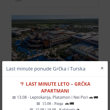
×
Last minute ponude Grčka i Turska
Upit
Hotel Barcelo Bavaro Palace
🌴
LAST MINUTE LETO – GRČKA
Upit
APARTMANI
📅
13.08 - Leptokarija, Platamon i Nei Pori
🚗/🚌
📅
15.08 - Parga
🚗/
🚌
📅
15.08 i 18.08 - Kefalonija
✈️