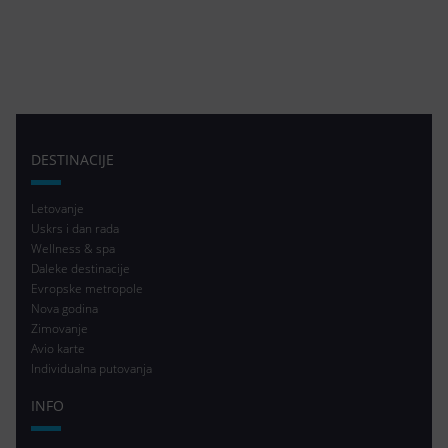
DESTINACIJE
Letovanje
Uskrs i dan rada
Wellness & spa
Daleke destinacije
Evropske metropole
Nova godina
Zimovanje
Avio karte
Individualna putovanja
INFO