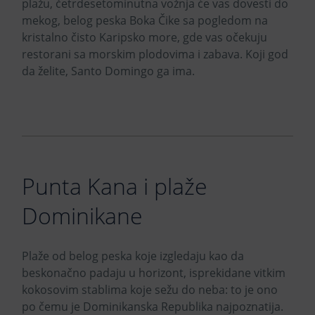
plažu, četrdesetominutna vožnja će vas dovesti do
mekog, belog peska Boka Čike sa pogledom na
kristalno čisto Karipsko more, gde vas očekuju
restorani sa morskim plodovima i zabava. Koji god
da želite, Santo Domingo ga ima.
Punta Kana i plaže
Dominikane
Plaže od belog peska koje izgledaju kao da
beskonačno padaju u horizont, isprekidane vitkim
kokosovim stablima koje sežu do neba: to je ono
po čemu je Dominikanska Republika najpoznatija.