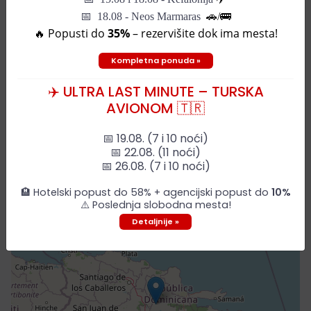
📅 18.08 - Neos Marmaras
🚗/🚌
🔥 Popusti do
35%
– rezervišite dok ima mesta!
Kompletna ponuda »
✈️ ULTRA LAST MINUTE – TURSKA
Mapa grada
AVIONOM 🇹🇷
📅 19.08. (7 i 10 noći)
📅 22.08. (11 noći)
+
📅 26.08. (7 i 10 noći)
−
🏨 Hotelski popust do 58% + agencijski popust do
10%
⚠️ Poslednja slobodna mesta!
Detaljnije »