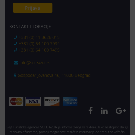
KONTAKT I LOKACIJE
+381 (0) 11 3626 015
+381 (0) 64 100 7994
+381 (0) 64 100 7495
info@soleazur.rs
Gospodar Jovanova 46, 11000 Beograd
Sajt Turističke agencije SOLE AZUR je informativnog karaktera. Iako nastojimo da ga
redovno ažuriramo, postoji mogućnost različitih informacija od trenutno važećih.