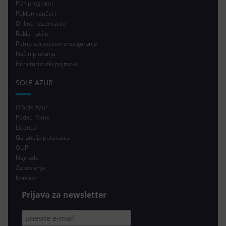
PDF programi
Poklon vaučeri
Online rezervacije
Reklamacije
Putno zdravstveno osiguranje
Način plaćanja
Bitni turistički pojmovi
SOLE AZUR
O Sole Azur
Podaci firme
Licenca
Garancija putovanja
OUP
Nagrade
Zaposlenje
Kontakt
Prijava za newsletter