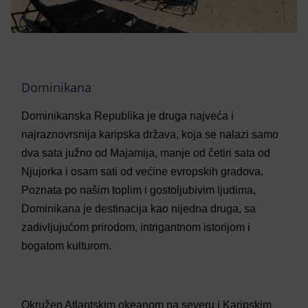
Dominikana
Dominikanska Republika je druga najveća i
najraznovrsnija karipska država, koja se nalazi samo
dva sata južno od Majamija, manje od četiri sata od
Njujorka i osam sati od većine evropskih gradova.
Poznata po našim toplim i gostoljubivim ljudima,
Dominikana je destinacija kao nijedna druga, sa
zadivljujućom prirodom, intrigantnom istorijom i
bogatom kulturom.
Okružen Atlantskim okeanom na severu i Karipskim