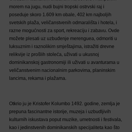
morem na jugu,
nudi
bujni tropski ostrvski raj i
poseduje
skoro 1.609 km obale, 402 km najboljih
svetskih plaža, veličanstvenih odmarališta i hotela, i
razne mogućnosti za sport, rekreaciju i zabavu. Ovde
možete plesati uz uzbuđenje merenguea, o
dmoriti
u
luksuznim i raznolikim smještajima, istražiti drevne
relikvije iz prošlih stoleća, uživati u ukusnoj
dominikanskoj gastronomiji ili uživati u avanturama u
veličanstvenim nacionalnim parkovima, planinskim
lancima, rekama i plažama.
Otkrio ju je Kristofer Kolumbo 1492. godine, zemlja je
prepuna fascinantne istorije, muzeja i uzbudljivih
kulturnih iskustava poput muzike, umetnosti i festivala,
kao i jedinstvenih dominikanskih specijaliteta kao što