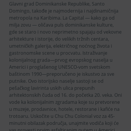
Glavni grad Dominikanske Republike, Santo
Domingo, takođe je najmodernija i najdinamičnija
metropola na Karibima. La Capital — kako ga od
milja zovu — oličava puls dominikanske kulture,
gde se staro i novo neprimetno spajaju od vekovne
arhitekture i istorije, do velikih tržnih centara,
umetničkih galerija, električnog noćnog života i
gastronomske scene u procvatu. Istraživanje
kolonijalnog grada—prvog evropskog naselja u
Americi i proglašenog UNESCO-vom svetskom
baštinom 1990—preporučeno je iskustvo za sve
putnike. Ovo istorijsko naselje sastoji se od
pešačkog lavirinta uskih ulica prepunih
arhitektonskih čuda od 16. do početka 20. veka. Oni
vode ka kolonijalnim zgradama koje su pretvorene
u muzeje, prodavnice, hotele, restorane i kafiće na
trotoaru. Uskočite u Chu Chu Colonial voz za 45-
minutni obilazak područja, unajmite vodiča koji će
vas provesti prvim asfaltiranim putem u Americi