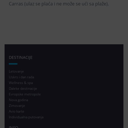
Carras (ulaz se plaća i ne može se ući sa plaže).
DESTINACIJE
Letovanje
Uskrs i dan rada
Wellness & spa
Daleke destinacije
Evropske metropole
Nova godina
Zimovanje
Avio karte
Individualna putovanja
INFO