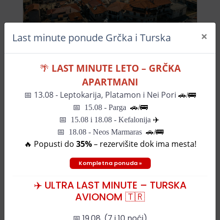
×
Last minute ponude Grčka i Turska
-25%
Vila Magio (ex Vila Ina 1)
🌴
LAST MINUTE LETO – GRČKA
279€
od
APARTMANI
📅
13.08 - Leptokarija, Platamon i Nei Pori
🚗/🚌
📅
15.08 - Parga
🚗/
🚌
📅
15.08 i 18.08 - Kefalonija
✈️
📅 18.08 - Neos Marmaras
🚗/🚌
🔥 Popusti do
35%
– rezervišite dok ima mesta!
Kompletna ponuda »
✈️ ULTRA LAST MINUTE – TURSKA
Mapa grada
AVIONOM 🇹🇷
📅 19.08. (7 i 10 noći)