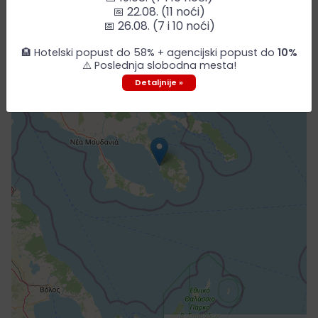
📅 22.08. (11 noći)
+
📅 26.08. (7 i 10 noći)
−
🏨 Hotelski popust do 58% + agencijski popust do
10%
⚠️ Poslednja slobodna mesta!
Detaljnije »