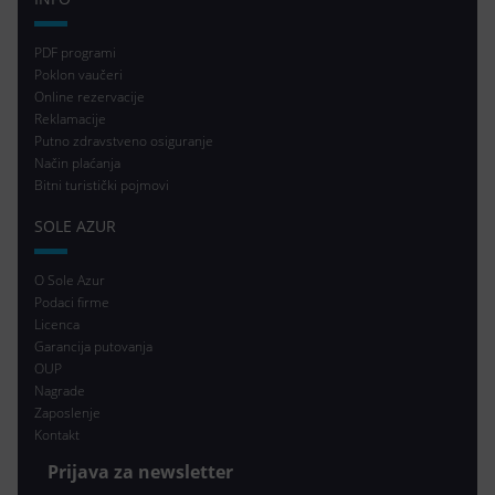
PDF programi
Poklon vaučeri
Online rezervacije
Reklamacije
Putno zdravstveno osiguranje
Način plaćanja
Bitni turistički pojmovi
SOLE AZUR
O Sole Azur
Podaci firme
Licenca
Garancija putovanja
OUP
Nagrade
Zaposlenje
Kontakt
Prijava za newsletter