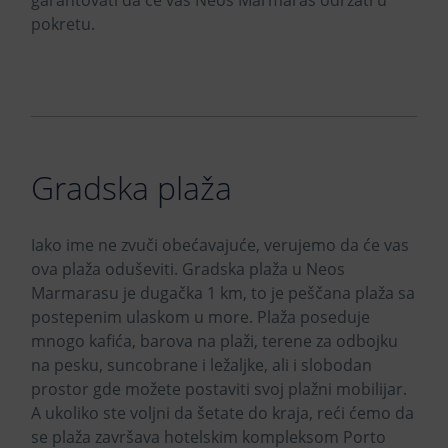
garantovati da će vas Neos Marmaras održati u
pokretu.
Gradska plaža
Iako ime ne zvuči obećavajuće, verujemo da će vas
ova plaža oduševiti. Gradska plaža u Neos
Marmarasu je dugačka 1 km, to je peščana plaža sa
postepenim ulaskom u more. Plaža poseduje
mnogo kafića, barova na plaži, terene za odbojku
na pesku, suncobrane i ležaljke, ali i slobodan
prostor gde možete postaviti svoj plažni mobilijar.
A ukoliko ste voljni da šetate do kraja, reći ćemo da
se plaža završava hotelskim kompleksom Porto