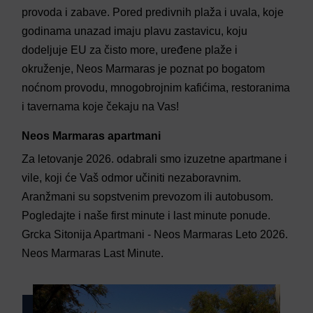
provoda i zabave. Pored predivnih plaža i uvala, koje
godinama unazad imaju plavu zastavicu, koju
dodeljuje EU za čisto more, uređene plaže i
okruženje, Neos Marmaras je poznat po bogatom
noćnom provodu, mnogobrojnim kafićima, restoranima
i tavernama koje čekaju na Vas!
Neos Marmaras apartmani
Za letovanje 2026. odabrali smo izuzetne apartmane i
vile, koji će Vaš odmor učiniti nezaboravnim.
Aranžmani su sopstvenim prevozom ili autobusom.
Pogledajte i naše first minute i last minute ponude.
Grcka Sitonija Apartmani - Neos Marmaras Leto 2026.
Neos Marmaras Last Minute.