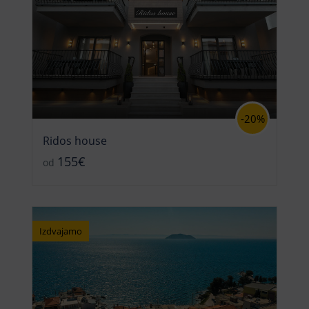
-20%
Ridos house
155€
od
Izdvajamo