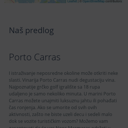
Leaflet
| ©
OpenStreetMap
contributors
Naš predlog
Porto Carras
I istraživanje neposredne okoline može otkriti neke
slasti. Vinarija Porto Carras nudi degustaciju vina.
Najpoznatije grčko golf igralište sa 18 rupa
udaljeno je samo nekoliko minuta. U marini Porto
Carras možete unajmiti luksuznu jahtu ili pohađati
čas ronjenja. Ako se umorite od svih ovih
aktivnosti, zašto ne biste uzeli decu i sedeli malo
dok se vozite turističkim vozom? Možemo vam