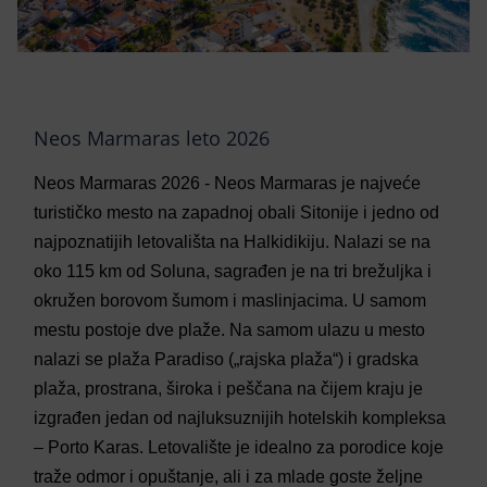
Neos Marmaras leto 2026
Neos Marmaras 2026 - Neos Marmaras je najveće
turističko mesto na zapadnoj obali Sitonije i jedno od
najpoznatijih letovališta na Halkidikiju. Nalazi se na
oko 115 km od Soluna, sagrađen je na tri brežuljka i
okružen borovom šumom i maslinjacima. U samom
mestu postoje dve plaže. Na samom ulazu u mesto
nalazi se plaža Paradiso („rajska plaža“) i gradska
plaža, prostrana, široka i peščana na čijem kraju je
izgrađen jedan od najluksuznijih hotelskih kompleksa
– Porto Karas. Letovalište je idealno za porodice koje
traže odmor i opuštanje, ali i za mlade goste željne