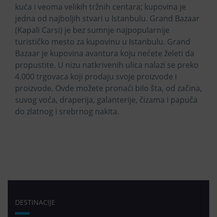
kuća i veoma velikih tržnih centara; kupovina je
jedna od najboljih stvari u Istanbulu. Grand Bazaar
(Kapali Carsi) je bez sumnje najpopularnije
turističko mesto za kupovinu u Istanbulu. Grand
Bazaar je kupovina avantura koju nećete želeti da
propustite. U nizu natkrivenih ulica nalazi se preko
4.000 trgovaca koji prodaju svoje proizvode i
proizvode. Ovde možete pronaći bilo šta, od začina,
suvog voća, draperija, galanterije, čizama i papuča
do zlatnog i srebrnog nakita.
DESTINACIJE