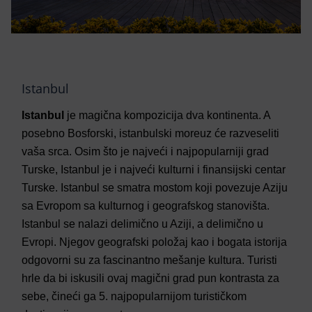
Istanbul
I
stanbul
je magična kompozicija dva kontinenta. A
posebno Bosforski, istanbulski moreuz će razveseliti
vaša srca. Osim što je najveći i najpopularniji grad
Turske, Istanbul je i najveći kulturni i finansijski centar
Turske. Istanbul se smatra mostom koji povezuje Aziju
sa Evropom sa kulturnog i geografskog stanovišta.
Istanbul se nalazi delimično u Aziji, a delimično u
Evropi. Njegov geografski položaj kao i bogata istorija
odgovorni su za fascinantno
mešanje
kultura. Turisti
hrle da bi iskusili ovaj magični grad pun kontrasta za
sebe, čineći ga 5. najpopularnijom turističkom