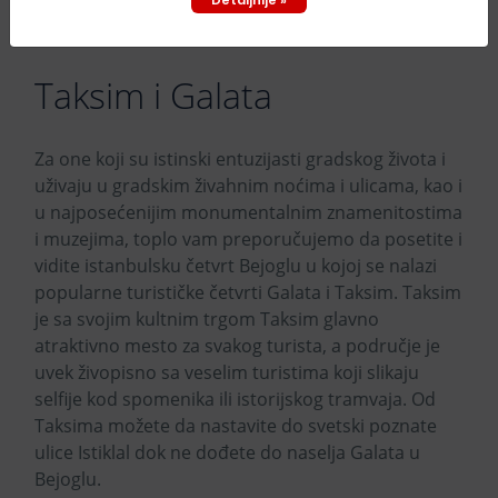
Detaljnije »
Taksim i Galata
Za one koji su istinski entuzijasti gradskog života i
uživaju u gradskim živahnim noćima i ulicama, kao i
u najposećenijim monumentalnim znamenitostima
i muzejima, toplo vam preporučujemo da posetite i
vidite istanbulsku četvrt Bejoglu u kojoj se nalazi
popularne turističke četvrti Galata i Taksim. Taksim
je sa svojim kultnim trgom Taksim glavno
atraktivno mesto za svakog turista, a područje je
uvek živopisno sa veselim turistima koji slikaju
selfije kod spomenika ili istorijskog tramvaja. Od
Taksima možete da nastavite do svetski poznate
ulice Istiklal dok ne dođete do naselja Galata u
Bejoglu.