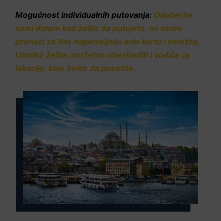
Mogućnost individualnih putovanja:
Odaberite
sami datum kad želite da putujete, mi ćemo
pronaći za Vas najpovoljniju avio kartu i smeštaj.
Ukoliko želite, možemo obezbediti i vodiča za
lokacije, koje želite da posetite.