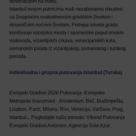
destinacijom na svetu.
Istanbul svojim putnicima nudi nezaboravno iskustvo
sa živopisnim svakodnevnim gradskim životom i
dinamičnim noćnim životom. Prelepa silueta grada
kombinuje istorijska mesta i spomenike poput rimskih
vodovoda, vizantijskih crkava, venecijanskih kula,
osmanskih palata iz vizantijskog, osmanskog i turskog
perioda.
Individualna i grupna putovanja Istanbul (Turska)
Evropski Gradovi 2026 Putovanja -Evropske
Metropole Aranzmani - Amsterdam, Beč, Budimpešta,
Lisabon, Pariz, Milano, Rim, Venecija, Varšava, Prag,
Istanbul... Pogledajte našu ponudu: Vikend Putovanja
Evropski Gradovi Avionom. Agencija Sole Azur.