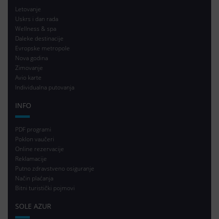
Letovanje
Uskrs i dan rada
Wellness & spa
Daleke destinacije
Evropske metropole
Nova godina
Zimovanje
Avio karte
Individualna putovanja
INFO
PDF programi
Poklon vaučeri
Online rezervacije
Reklamacije
Putno zdravstveno osiguranje
Način plaćanja
Bitni turistički pojmovi
SOLE AZUR