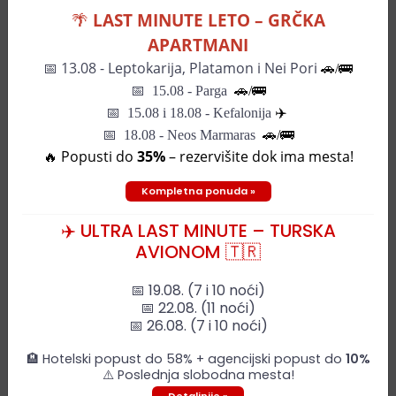
🌴
LAST MINUTE LETO – GRČKA
APARTMANI
📅
13.08 - Leptokarija, Platamon i Nei Pori
🚗/🚌
📅
15.08 - Parga
🚗/
🚌
📅
15.08 i 18.08 - Kefalonija
✈️
📅 18.08 - Neos Marmaras
🚗/🚌
🔥 Popusti do
35%
– rezervišite dok ima mesta!
Kompletna ponuda »
✈️ ULTRA LAST MINUTE – TURSKA
AVIONOM 🇹🇷
📅 19.08. (7 i 10 noći)
Leaflet
| ©
OpenStreetMap
contributors
📅 22.08. (11 noći)
📅 26.08. (7 i 10 noći)
🏨 Hotelski popust do 58% + agencijski popust do
10%
⚠️ Poslednja slobodna mesta!
Naš predlog