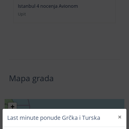
Istanbul 4 nocenja Avionom
Upit
Mapa grada
+
−
×
Last minute ponude Grčka i Turska