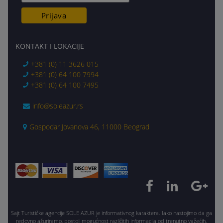
KONTAKT I LOKACIJE
+381 (0) 11 3626 015
+381 (0) 64 100 7994
+381 (0) 64 100 7495
info@soleazur.rs
Gospodar Jovanova 46, 11000 Beograd
Sajt Turističke agencije SOLE AZUR je informativnog karaktera. Iako nastojimo da ga
redovno ažuriramo, postoji mogućnost različitih informacija od trenutno važećih.