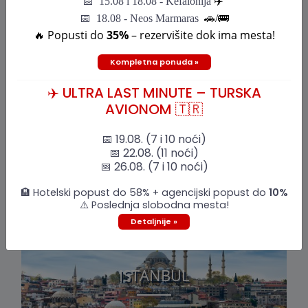
📅
15.08 i 18.08 - Kefalonija
✈️
📅 18.08 - Neos Marmaras
🚗/🚌
DRESDEN
🔥 Popusti do
35%
– rezervišite dok ima mesta!
Kompletna ponuda »
✈️ ULTRA LAST MINUTE – TURSKA
AVIONOM 🇹🇷
📅 19.08. (7 i 10 noći)
📅 22.08. (11 noći)
📅 26.08. (7 i 10 noći)
🏨 Hotelski popust do 58% + agencijski popust do
10%
⚠️ Poslednja slobodna mesta!
Detaljnije »
ISTANBUL