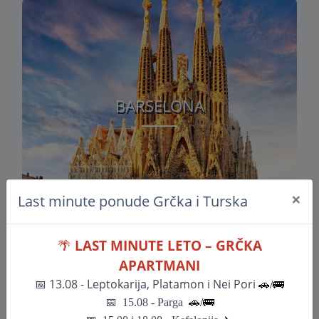
BARSELONA
×
Last minute ponude Grčka i Turska
🌴
LAST MINUTE LETO – GRČKA
APARTMANI
📅
13.08 - Leptokarija, Platamon i Nei Pori
🚗/🚌
📅
15.08 - Parga
🚗/
🚌