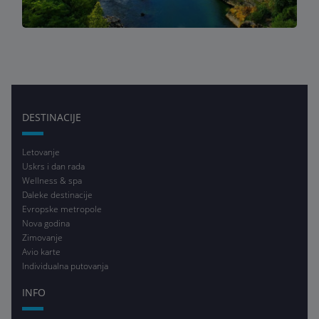
DESTINACIJE
Letovanje
Uskrs i dan rada
Wellness & spa
Daleke destinacije
Evropske metropole
Nova godina
Zimovanje
Avio karte
Individualna putovanja
INFO