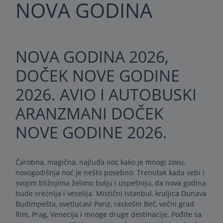
NOVA GODINA
NOVA GODINA 2026,
DOČEK NOVE GODINE
2026. AVIO I AUTOBUSKI
ARANZMANI DOČEK
NOVE GODINE 2026.
Čarobna, magična, najluđa noć kako je mnogi zovu,
novogodišnja noć je nešto posebno. Trenutak kada sebi i
svojim bližnjima želimo bolju i uspešniju, da nova godina
bude srećnija i veselija. Mistični Istanbul, kraljica Dunava
Budimpešta, svetlucavi Pariz, raskošni Beč, večni grad
Rim, Prag, Venecija i mnoge druge destinacije. Pođite sa