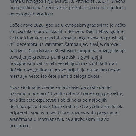
nama u novogodišnju avanturu. Provedite „3, 2, 1, Srećna
nova godinaaaa“ trenutak uz prskalice sa nama u jednom
od evropskih gradova.
Doček nove 2026. godine u evropskim gradovima je nešto
što svakako morate iskusiti i doživeti. Doček Nove godine
se tradicionalno u većini zemalja organizovano proslavlja
31. decembra uz vatromet, šampanjac, slavlje, darove i
naravno Deda Mraza. Blještavost lampiona, novogodišnje
osvetljenje gradova, puni gradski trgovi, sjajni
novogodišnji vatrometi, veseli ljudi različitih kultura i
doček nove godine uz prave prijatelje na nekom novom
mestu je nešto što ćete pamtiti celoga života.
Nova Godina je vreme za proslave, pa zašto da ne
uživamo ​​u odmoru? Uzmite odmor i mudro ga potrošite,
tako što ćete otputovati i obići neku od najboljih
destinacija za doček Nove Godine. Ove godine za doček
pripremili smo Vam veliki broj raznovrsnih programa i
aranžmana u inostranstvu, sa autobuskim ili avio
prevozom.