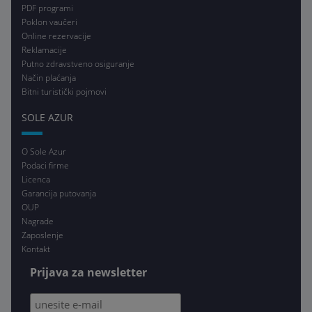
PDF programi
Poklon vaučeri
Online rezervacije
Reklamacije
Putno zdravstveno osiguranje
Način plaćanja
Bitni turistički pojmovi
SOLE AZUR
O Sole Azur
Podaci firme
Licenca
Garancija putovanja
OUP
Nagrade
Zaposlenje
Kontakt
Prijava za newsletter