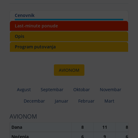
Cenovnik
Last-minute ponude
Opis
Program putovanja
AVIONOM
Avgust
Septembar
Oktobar
Novembar
Decembar
Januar
Februar
Mart
AVIONOM
Dana
8
11
8
Noćenja
6
9
6