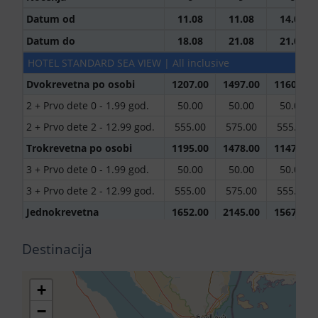
Datum od
11.08
11.08
14.08
Datum do
18.08
21.08
21.08
HOTEL STANDARD SEA VIEW | All inclusive
Dvokrevetna po osobi
1207.00
1497.00
1160.00
2 + Prvo dete 0 - 1.99 god.
50.00
50.00
50.00
2 + Prvo dete 2 - 12.99 god.
555.00
575.00
555.00
Trokrevetna po osobi
1195.00
1478.00
1147.00
3 + Prvo dete 0 - 1.99 god.
50.00
50.00
50.00
3 + Prvo dete 2 - 12.99 god.
555.00
575.00
555.00
Jednokrevetna
1652.00
2145.00
1567.00
1 + Prvo dete 0 - 1.99 god.
50.00
50.00
50.00
Destinacija
1 + Prvo dete 2 - 12.99 god.
555.00
575.00
555.00
1 + Drugo dete 0 - 1.99 god.
50.00
50.00
50.00
+
(Prvo dete 0 - 1.99 god.)
−
1 + Drugo dete 2 - 12.99