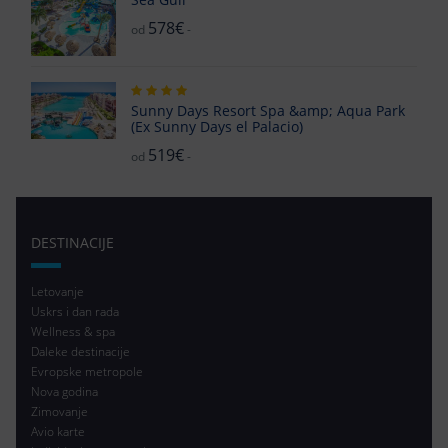
578€
od
-
Sunny Days Resort Spa &amp; Aqua Park
(Ex Sunny Days el Palacio)
519€
od
-
DESTINACIJE
Letovanje
Uskrs i dan rada
Wellness & spa
Daleke destinacije
Evropske metropole
Nova godina
Zimovanje
Avio karte