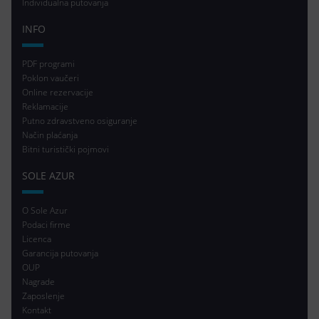
Individualna putovanja
INFO
PDF programi
Poklon vaučeri
Online rezervacije
Reklamacije
Putno zdravstveno osiguranje
Način plaćanja
Bitni turistički pojmovi
SOLE AZUR
O Sole Azur
Podaci firme
Licenca
Garancija putovanja
OUP
Nagrade
Zaposlenje
Kontakt