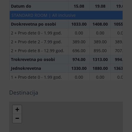
Datum do
15.08
19.08
19.08
STANDARD ROOM | All inclusive
Dvokrevetna po osobi
1033.00
1408.00
1055.00
2 + Prvo dete 0 - 1.99 god.
0.00
0.00
0.00
2 + Prvo dete 2 - 7.99 god.
389.00
389.00
389.00
2 + Prvo dete 8 - 12.99 god.
696.00
895.00
707.00
Trokrevetna po osobi
974.00
1313.00
994.00
Jednokrevetna
1330.00
1880.00
1363.00
1 + Prvo dete 0 - 1.99 god.
0.00
0.00
0.00
1 + Prvo dete 2 - 7.99 god.
389.00
389.00
389.00
Destinacija
1 + Prvo dete 8 - 12.99 god.
696.00
895.00
707.00
1 + Drugo dete 0 - 1.99 god.
343.00
519.00
354.00
+
(Prvo dete 0 - 1.99 god.)
−
1 + Drugo dete 2 - 7.99 god.
696.00
895.00
707.00
(Prvo dete 0 - 1.99 god.)